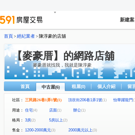
新建案
首頁
經紀業者
陳淳豪的店舖
>
>
【麥豪厝】的網路店舖
麥豪厝就找我，我就是陳淳豪
首頁
租屋
個人介紹
留
中古屋
(0)
(6)
社區：
三民路26巷1弄1號
(1)
頂崁街206巷1弄1號
怡華躍龍門
(1)
(
信義路
長安街
三民路
頂崁街
仁愛街
(1)
(1)
(1)
(1)
(1)
用途：
住宅
店面
辦公
(4)
(1)
(1)
格局：
3房
5房以上
(2)
(2)
售金：
1200-2000萬元
2000萬元以上
(3)
(3)