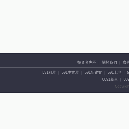
投資者專區
關於我們
廣
591租屋
591中古屋
591新建案
591土地
8891新車
88
Copyrigh