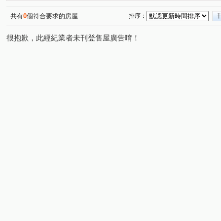
共有
0
個符合要求的房屋
排序：
很抱歉，此經紀業者未刊登售屋廣告唷！