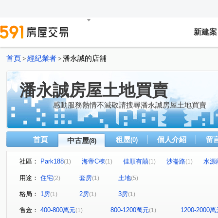
新建案
首頁
經紀業者
潘永誠的店舖
>
>
潘永誠房屋土地買賣
感動服務熱情不滅敬請搜尋潘永誠房屋土地買賣
首頁
租屋
個人介紹
留
中古屋
(0)
(8)
社區：
Park188
海帝C棟
佳順有囍
沙崙路
水源
(1)
(1)
(1)
(1)
新市二路三段
淡金路
新市二路二段
(1)
(1)
(1)
用途：
住宅
套房
土地
(2)
(1)
(5)
格局：
1房
2房
3房
(1)
(1)
(1)
售金：
400-800萬元
800-1200萬元
1200-2000
(1)
(1)