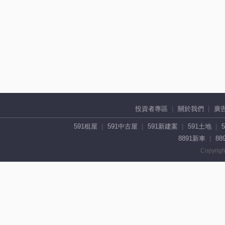
投資者專區
關於我們
廣
591租屋
591中古屋
591新建案
591土地
8891新車
88
Copyrigh