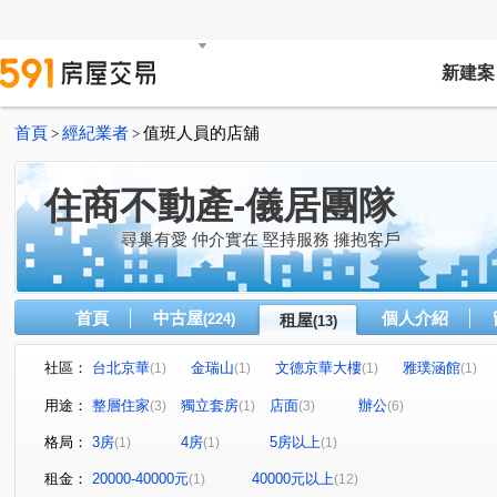
新建案
首頁
經紀業者
值班人員的店舖
>
>
住商不動產-儀居團隊
尋巢有愛 仲介實在 堅持服務 擁抱客戶
首頁
中古屋
個人介紹
(224)
租屋
(13)
社區：
台北京華
金瑞山
文德京華大樓
雅璞涵館
(1)
(1)
(1)
(1)
陽明綠莊
基隆路一段
延平北路二段
重陽路三
(1)
(1)
(2)
用途：
整層住家
獨立套房
店面
辦公
(3)
(1)
(3)
(6)
植福路
堤頂大道二段
信義路五段
中庸五路
(1)
(1)
(1)
(1)
格局：
3房
4房
5房以上
(1)
(1)
(1)
浦城街
(1)
租金：
20000-40000元
40000元以上
(1)
(12)