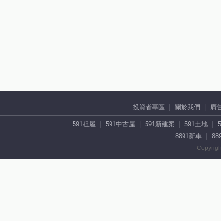
投資者專區
關於我們
廣
591租屋
591中古屋
591新建案
591土地
8891新車
88
Copyrigh