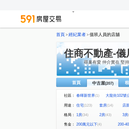
首頁
經紀業者
值班人員的店舖
>
>
住商不動產-儀
尋巢有愛 仲介實在 堅
首頁
中古屋
(207)
社區：
春暉新世界
大龍街102號
(1)
真愛密碼
有鄰
民生
(1)
(1)
用途：
住宅
套房
店
(123)
(14)
永福街197巷37弄19號
京
(1)
格局：
1房
2房
3房
(34)
(43)
京華大廈
Tree101
(2)
(1)
林森觀光大廈
圓山藏富
(1)
(3)
售金：
200萬元以下
200-
(4)