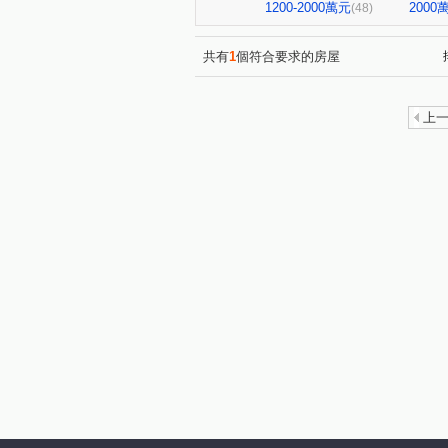
台北七四七
昆明家園大廈
(1)
1200-2000萬元
200
(48)
大直麗園
大福將綜合大樓
(1)
台北晶麒
博愛賦御
(1)
(1)
共有
1
個符合要求的房屋
基泰之星
廣宇首善
(2)
(1)
捷昇真諦
復源新城乙基地
(1)
上
晟昌中興苑
匯泰鴻
(1)
(1)
德昌街272巷9號
當代1號
(1)
新外灘6-立信帝國花園廣場
(1)
大同世界大樓
新興名廈
(1)
(1)
麗晶小雅大廈
長虹park60
(1)
中崙新城C
冠德龍門
(1)
(1)
香榭小品大樓
稙村秀
(1)
(1)
有富正旺
日日田丁
(1)
(1)
東方大鎮
鉑金苑
一
(1)
(1)
研究院路一段85號
陽明綠
(1)
漢江春曉
富貴居
溪
(1)
(1)
安陽大廈
美源貿易大樓
(1)
(1)
雅舍大樓
中山北路一段10
(1)
南京樺廈
南京新貴族
(1)
(1)