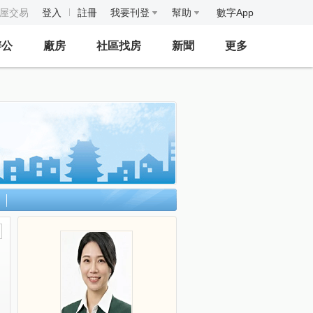
房屋交易
登入
註冊
我要刊登
幫助
數字App
辦公
廠房
社區找房
新聞
更多