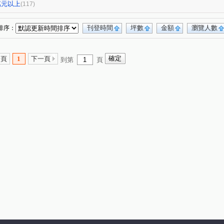
嘉潤一御
太平洋景秀
TOP衡陽
(1)
(2)
(1)
(1)
0萬元以上
(117)
華南名人巷
新潤幸福莊園
幸福大廈
(2)
(1)
(1)
(1)
台鳳天璽
館前雙星
都廳大院
(1)
(1)
(1)
刊登時間
坪數
金額
瀏覽人數
排序：
仁仁愛
國王雙子星
地中海
新碩文曲
(1)
(1)
(1)
(1)
華登天美
YES世貿
蓮園心邑
(1)
(1)
(1)
(4)
一頁
1
下一頁
到第
頁
大綠地3
白宮大廈
星光翡翠
(1)
(1)
(1)
院
東帝士金銀座廣場
(1)
(3)
菁選集
西園吉祥
南京伊mail
(1)
(1)
(1)
富湟第二大廈
冠奕深耕13
大稻埕華廈
(1)
(1)
(1)
8
金城舞2-都心花園
金澤C
錦新大樓
(1)
(2)
(1)
(6)
新芳春
福華路128巷1弄17號
(1)
(1)
晶硯
長安雋
翔譽愛力
登峰大廈
(2)
(1)
(1)
(1)
忠孝98
最大直
上林苑
現代米羅
(1)
(1)
(1)
(1)
道彩虹田園小城
國際有約大樓
一江院
(1)
(1)
(2)
莊
林森南路101號
玫瑰觀光投資大廈
(1)
(1)
(1)
崑二街30號
中興路32號
冠天下
(1)
(1)
(1)
雙城街12巷5號之2
將象
上城若水
(1)
(1)
(2)
5巷20號
中山松悅
日新國宅
嘉磐101
(2)
(1)
(1)
(1)
縣民大道三段75號
湯泉紅樹林
柑腳
(1)
(1)
(1)