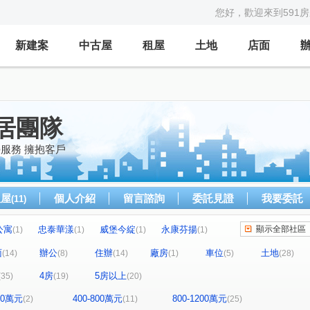
您好，歡迎來到591
新建案
中古屋
租屋
土地
店面
居團隊
持服務 擁抱客戶
租屋
個人介紹
留言諮詢
委託見證
我要委託
(11)
公寓
忠泰華漾
威堡今綻
永康芬揚
顯示全部社區
(1)
(1)
(1)
(1)
禮御
隆美禮御
東興寧境
(1)
(1)
(1)
面
辦公
住辦
廠房
車位
土地
(14)
(8)
(14)
(1)
(5)
(28)
王
大安京爵
風和樹
國賓大廈
(1)
(1)
(1)
(1)
4房
5房以上
(35)
(19)
(20)
樂康達
和旺凱悅
Diamond Towers 台北之星
(1)
(1)
(2)
台北時代廣場
昶春
巨流河
(1)
(1)
(4)
400萬元
400-800萬元
800-1200萬元
(2)
(11)
(25)