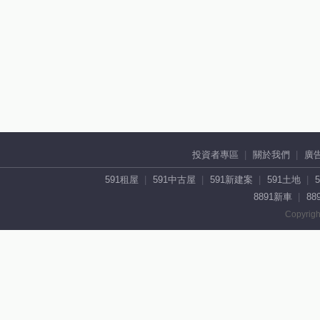
投資者專區
關於我們
廣
591租屋
591中古屋
591新建案
591土地
8891新車
88
Copyrigh