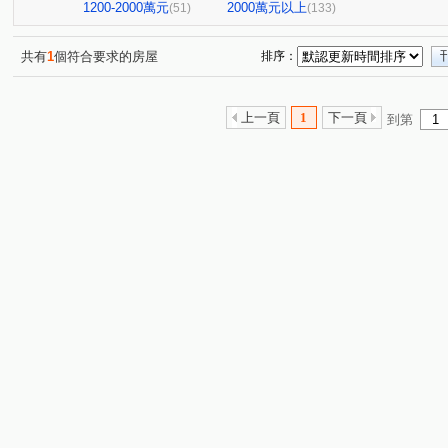
大直麗園
大福將綜合大樓
華南名人巷
新潤幸
(1)
(4)
(1)
1200-2000萬元
2000萬元以上
(51)
(133)
台北晶麒
博愛賦御
台鳳天璽
館前雙星
(2)
(1)
(1)
(1)
基泰之星
廣宇首善
仁仁愛
國王雙子星
(3)
(1)
(1)
(1)
共有
1
個符合要求的房屋
排序：
捷昇真諦
復源新城乙基地
華登天美
YES世貿
(1)
(1)
(1)
(
晟昌中興苑
匯泰鴻
大綠地3
白宮大廈
星
(1)
(1)
(1)
(1)
上一頁
1
下一頁
到第
德昌街272巷9號
當代1號院
東帝士金銀座廣場
(1)
(1)
(3)
新外灘6-立信帝國花園廣場
菁選集
西園吉祥
南
(1)
(1)
(1)
大同世界大樓
新興名廈
富湟第二大廈
冠奕深耕
(1)
(1)
(1)
麗晶小雅大廈
長虹park608
金城舞2-都心花園
(1)
(1)
(2)
中崙新城C
冠德龍門
新芳春
福華路128巷1弄1
(1)
(1)
(1)
香榭小品大樓
稙村秀
晶硯
長安雋
翔譽
(1)
(1)
(2)
(1)
有富正旺
日日田丁
忠孝98
最大直
上林
(1)
(1)
(1)
(1)
東方大鎮
鉑金苑
一道彩虹田園小城
國際有約
(1)
(1)
(1)
研究院路一段85號
陽明綠莊
林森南路101號
(1)
(1)
(1)
漢江春曉
富貴居
溪崑二街30號
中興路32號
(1)
(1)
(1)
(1)
安陽大廈
美源貿易大樓
雙城街12巷5號之2
將
(1)
(1)
(1)
雅舍大樓
中山北路一段105巷20號
中山松悅
(1)
(2)
(1)
南京樺廈
南京新貴族
縣民大道三段75號
湯泉
(1)
(1)
(1)
新生南路三段20號之2
川悅
欣隆101
承德星光
(1)
(1)
(1)