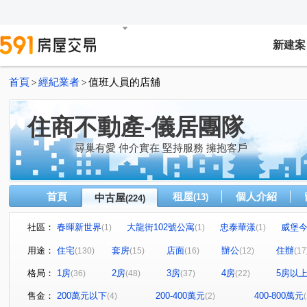
新建案
首頁
經紀業者
值班人員的店舖
>
>
住商不動產-儀居團隊
尋巢有愛 仲介實在 堅持服務 擁抱客戶
首頁
租屋
個人介紹
中古屋
(13)
(224)
社區：
春暉新世界
大龍街102號公寓
忠泰華漾
威堡
(1)
(1)
(1)
真愛密碼
民生禮御
隆美禮御
京王
大安
(1)
(1)
(1)
(2)
用途：
住宅
套房
店面
辦公
住辦
(130)
(15)
(16)
(12)
(17
國賓大廈
京華大廈
Tree101
樂康達
和旺
(1)
(2)
(1)
(1)
格局：
1房
2房
3房
4房
5房以
(36)
(48)
(37)
(22)
Diamond Towers 台北之星
林森觀光大廈
圓山藏富
(2)
(4)
(
昶春
巨流河
台北七四七
嘉潤一御
太平
(1)
(4)
(1)
(2)
售金：
200萬元以下
200-400萬元
400-800萬元
(4)
(2)