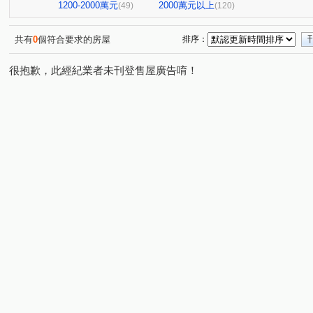
台北七四七
昆明家園大廈
嘉潤一御
太平洋景
(1)
(1)
(2)
1200-2000萬元
2000萬元以上
(49)
(120)
大直麗園
大福將綜合大樓
華南名人巷
新潤幸
(1)
(2)
(1)
台北晶麒
博愛賦御
台鳳天璽
館前雙星
(1)
(1)
(1)
(1)
共有
0
個符合要求的房屋
排序：
基泰之星
廣宇首善
仁仁愛
國王雙子星
(3)
(1)
(1)
(1)
很抱歉，此經紀業者未刊登售屋廣告唷！
捷昇真諦
復源新城乙基地
華登天美
YES世貿
(1)
(1)
(1)
(
晟昌中興苑
匯泰鴻
大綠地3
白宮大廈
星
(1)
(1)
(1)
(1)
德昌街272巷9號
當代1號院
東帝士金銀座廣場
(1)
(1)
(3)
新外灘6-立信帝國花園廣場
菁選集
西園吉祥
南
(1)
(1)
(1)
大同世界大樓
新興名廈
富湟第二大廈
冠奕深耕
(1)
(1)
(1)
麗晶小雅大廈
長虹park608
金城舞2-都心花園
(1)
(1)
(2)
中崙新城C
冠德龍門
新芳春
福華路128巷1弄1
(1)
(1)
(1)
香榭小品大樓
稙村秀
晶硯
長安雋
翔譽
(1)
(1)
(2)
(1)
有富正旺
日日田丁
忠孝98
最大直
上林
(1)
(1)
(1)
(1)
東方大鎮
鉑金苑
一道彩虹田園小城
國際有約
(1)
(1)
(1)
研究院路一段85號
陽明綠莊
林森南路101號
(1)
(1)
(1)
漢江春曉
富貴居
溪崑二街30號
中興路32號
(1)
(1)
(1)
(1)
安陽大廈
美源貿易大樓
雙城街12巷5號之2
將
(1)
(1)
(1)
雅舍大樓
中山北路一段105巷20號
中山松悅
(1)
(2)
(1)
南京樺廈
南京新貴族
縣民大道三段75號
湯泉
(1)
(1)
(1)