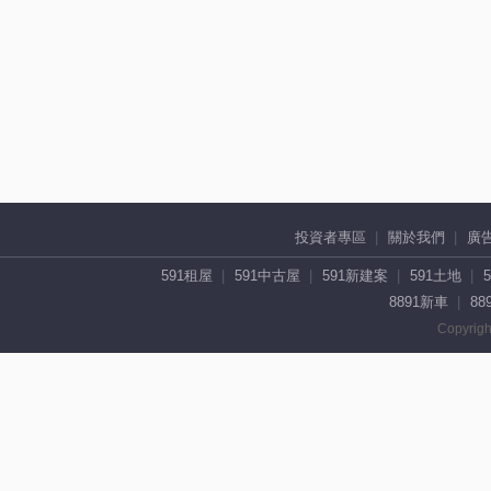
投資者專區
關於我們
廣
591租屋
591中古屋
591新建案
591土地
8891新車
88
Copyrigh