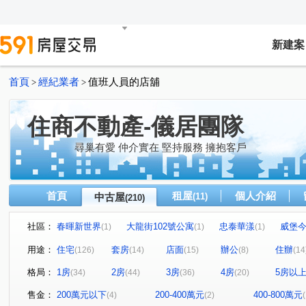
新建案
首頁
經紀業者
值班人員的店舖
>
>
住商不動產-儀居團隊
尋巢有愛 仲介實在 堅持服務 擁抱客戶
首頁
租屋
個人介紹
中古屋
(11)
(210)
社區：
春暉新世界
大龍街102號公寓
忠泰華漾
威堡
(1)
(1)
(1)
真愛密碼
有鄰
民生禮御
隆美禮御
東興
(1)
(1)
(1)
(1)
用途：
住宅
套房
店面
辦公
住辦
(126)
(14)
(15)
(8)
(14
永福街197巷37弄19號
京王
大安京爵
風和樹
(1)
(2)
(1)
(1
格局：
1房
2房
3房
4房
5房以
(34)
(44)
(36)
(20)
京華大廈
Tree101
樂康達
和旺凱悅
Dia
(2)
(1)
(1)
(1)
林森觀光大廈
圓山藏富
台北時代廣場
昶春
(4)
(1)
(1)
(1)
售金：
200萬元以下
200-400萬元
400-800萬元
(4)
(2)