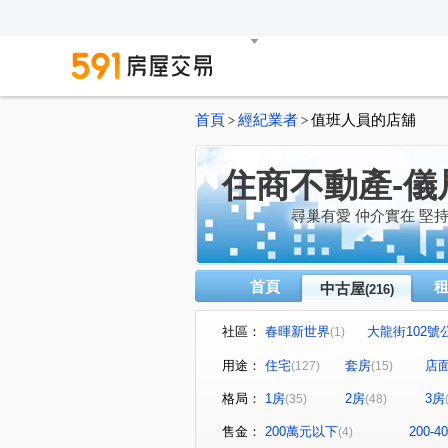
首頁
經紀業者
值班人員的店舖
>
>
住商不動產-儀
尋巢有愛 仲介實在 堅
首頁
中古屋
(216)
社區：
春暉新世界
大龍街102號
(1)
真愛密碼
有鄰
民生
(1)
(1)
用途：
住宅
套房
店
(127)
(15)
京王
大安京爵
風和
(2)
(1)
格局：
1房
2房
3房
(35)
(48)
樂康達
和旺凱悅
Di
(1)
(1)
圓山藏富
台北時代廣場
(1)
(1)
售金：
200萬元以下
200-
(4)