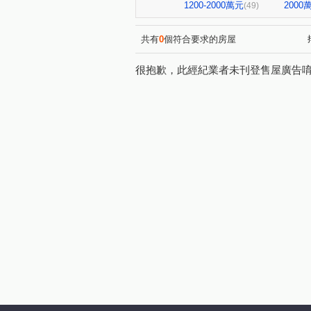
嘉潤一御
太平洋景秀
(2)
(1)
1200-2000萬元
200
(49)
華南名人巷
新潤幸福莊園
(1)
台鳳天璽
館前雙星
(1)
(1)
共有
0
個符合要求的房屋
國王雙子星
地中海
(1)
(1)
很抱歉，此經紀業者未刊登售屋廣告
華登天美
YES世貿
(1)
(1)
白宮大廈
星光翡翠
(1)
(1)
東帝士金銀座廣場
新外灘
(3)
南京伊mail
大同世界大樓
(1)
(
大稻埕華廈
麗晶小雅大廈
(1)
金澤C
錦新大樓
中
(1)
(6)
福華路128巷1弄17號
香榭
(1)
翔譽愛力
登峰大廈
(1)
(1)
上林苑
現代米羅
東
(1)
(1)
國際有約大樓
一江院
(1)
(4)
林森南路101號
玫瑰觀光
(1)
溪崑二街30號
中興路32號
(1)
雙城街12巷5號之2
將象
(1)
(1
中山北路一段105巷20號
(2)
南京新貴族
縣民大道三段
(1)