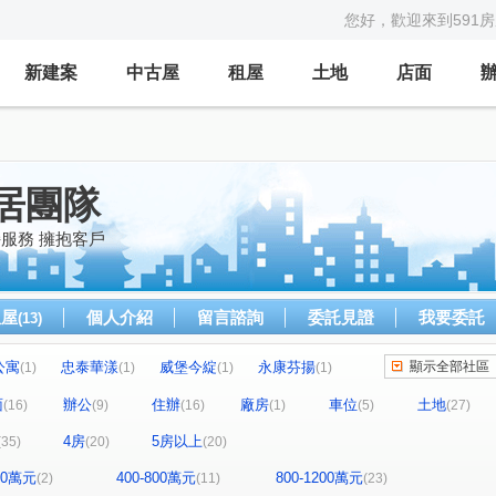
您好，歡迎來到591
新建案
中古屋
租屋
土地
店面
居團隊
持服務 擁抱客戶
租屋
個人介紹
留言諮詢
委託見證
我要委託
(13)
公寓
忠泰華漾
威堡今綻
永康芬揚
顯示全部社區
(1)
(1)
(1)
(1)
禮御
隆美禮御
永福街197巷37弄19號
(1)
(1)
(1)
面
辦公
住辦
廠房
車位
土地
(16)
(9)
(16)
(1)
(5)
(27)
樹
國賓大廈
京華大廈
Tree101
(1)
(1)
(2)
(1)
4房
5房以上
(35)
(20)
(20)
amond Towers 台北之星
林森觀光大廈
(2)
(4)
昶春
巨流河
台北七四七
(1)
(4)
(1)
400萬元
400-800萬元
800-1200萬元
(2)
(11)
(23)