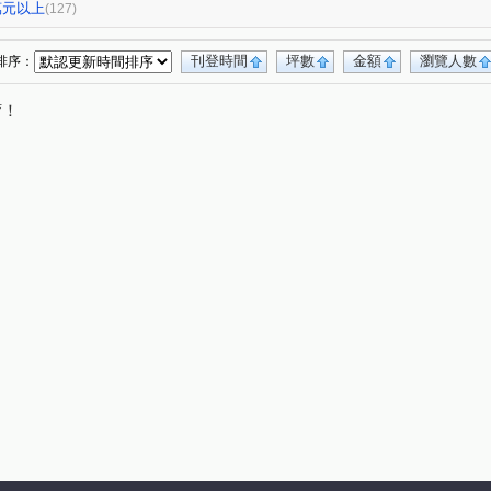
TOP衡陽
大直麗園
大福將綜合大樓
(1)
(1)
(4)
0萬元以上
(127)
幸福大廈
台北晶麒
博愛賦御
(1)
(1)
(1)
(1)
都廳大院
基泰之星
廣宇首善
仁仁愛
(1)
(3)
(1)
(1)
刊登時間
坪數
金額
瀏覽人數
排序：
新碩文曲
捷昇真諦
復源新城乙基地
(1)
(1)
(1)
唷！
蓮園心邑
晟昌中興苑
匯泰鴻
大綠地3
(4)
(1)
(1)
(1)
德昌街272巷9號
當代1號院
(1)
(1)
6-立信帝國花園廣場
菁選集
西園吉祥
(1)
(1)
(1)
新興名廈
富湟第二大廈
冠奕深耕13
1)
(1)
(1)
(1)
長虹park608
金城舞2-都心花園
(1)
(1)
(2)
崙新城C
冠德龍門
新芳春
(1)
(1)
(1)
小品大樓
稙村秀
晶硯
長安雋
(1)
(1)
(2)
(1)
有富正旺
日日田丁
忠孝98
最大直
(1)
(1)
(1)
(1)
方大鎮
鉑金苑
一道彩虹田園小城
(1)
(1)
(1)
研究院路一段85號
陽明綠莊
(1)
(1)
投資大廈
漢江春曉
富貴居
(1)
(1)
(1)
冠天下
安陽大廈
美源貿易大樓
(1)
(1)
(1)
(1)
上城若水
雅舍大樓
)
(2)
(1)
中山松悅
日新國宅
嘉磐101
南京樺廈
(1)
(1)
(1)
(1)
75號
湯泉紅樹林
新生南路三段20號之2
(1)
(1)
(1)