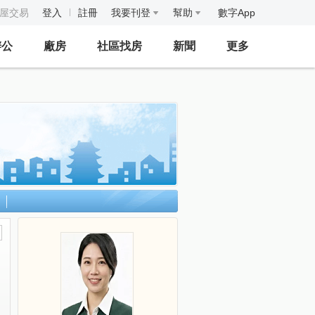
房屋交易
登入
註冊
我要刊登
幫助
數字App
辦公
廠房
社區找房
新聞
更多