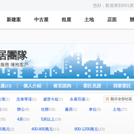
您好，歡迎來到591
新建案
中古屋
租屋
土地
店面
居團隊
持服務 擁抱客戶
租屋
個人介紹
留言諮詢
委託見證
我要委託
(13)
公寓
忠泰華漾
威堡今綻
永康芬揚
顯示全部社區
(1)
(1)
(1)
(1)
禮御
隆美禮御
京王
大安京爵
(1)
(1)
(2)
(1)
面
辦公
住辦
廠房
車位
土地
(16)
(9)
(16)
(1)
(5)
(27)
華大廈
Tree101
樂康達
和旺凱悅
(2)
(1)
(1)
(1)
4房
5房以上
(35)
(20)
(19)
林森觀光大廈
圓山藏富
台北時代廣場
(4)
(1)
(1)
四七
嘉潤一御
太平洋景秀
TOP衡陽
(1)
(2)
(1)
(1)
400萬元
400-800萬元
800-1200萬元
(2)
(11)
(23)