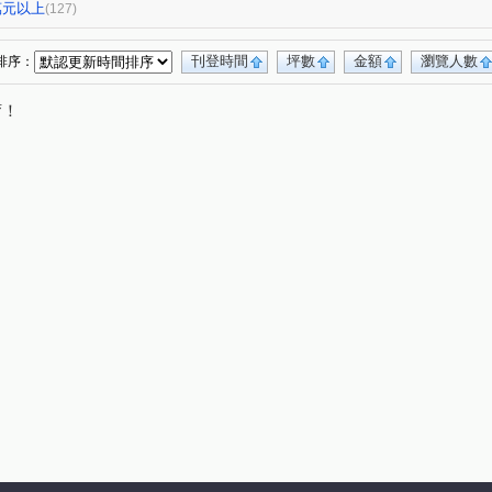
華南名人巷
新潤幸福莊園
幸福大廈
(4)
(1)
(1)
(1)
0萬元以上
(127)
台鳳天璽
館前雙星
都廳大院
(1)
(1)
(1)
仁仁愛
國王雙子星
地中海
新碩文曲
(1)
(1)
(1)
(1)
刊登時間
坪數
金額
瀏覽人數
排序：
華登天美
YES世貿
蓮園心邑
(1)
(1)
(1)
(4)
唷！
大綠地3
白宮大廈
星光翡翠
(1)
(1)
(1)
院
東帝士金銀座廣場
(1)
(3)
菁選集
西園吉祥
南京伊mail
(1)
(1)
(1)
富湟第二大廈
冠奕深耕13
大稻埕華廈
(1)
(1)
(1)
8
金城舞2-都心花園
金澤C
錦新大樓
(1)
(2)
(1)
(6)
新芳春
福華路128巷1弄17號
(1)
(1)
晶硯
長安雋
翔譽愛力
登峰大廈
(2)
(1)
(1)
(1)
忠孝98
最大直
上林苑
現代米羅
(1)
(1)
(1)
(1)
道彩虹田園小城
國際有約大樓
一江院
(1)
(1)
(4)
莊
林森南路101號
玫瑰觀光投資大廈
(1)
(1)
(1)
崑二街30號
中興路32號
冠天下
(1)
(1)
(1)
雙城街12巷5號之2
將象
上城若水
(1)
(1)
(2)
5巷20號
中山松悅
日新國宅
嘉磐101
(2)
(1)
(1)
(1)
縣民大道三段75號
湯泉紅樹林
(1)
(1)
悅
欣隆101
承德星光廣場
柑腳
(1)
(1)
(1)
(1)