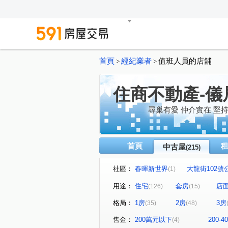
首頁
經紀業者
值班人員的店舖
>
>
住商不動產-儀
尋巢有愛 仲介實在 堅
首頁
中古屋
(215)
社區：
春暉新世界
大龍街102號
(1)
真愛密碼
有鄰
民生
(1)
(1)
用途：
住宅
套房
店
(126)
(15)
風和樹
國賓大廈
京
(1)
(1)
格局：
1房
2房
3房
(35)
(48)
Diamond Towers 台北之星
(2)
昶春
巨流河
台北七
(1)
(4)
售金：
200萬元以下
200-
(4)