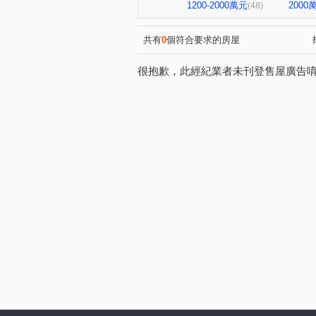
大直麗園
大福將綜合大樓
(1)
1200-2000萬元
200
(48)
台北晶麒
博愛賦御
(1)
(1)
基泰之星
廣宇首善
(3)
(1)
共有
0
個符合要求的房屋
捷昇真諦
復源新城乙基地
(1)
很抱歉，此經紀業者未刊登售屋廣告
晟昌中興苑
匯泰鴻
(1)
(1)
德昌街272巷9號
當代1號
(1)
新外灘6-立信帝國花園廣場
(1)
大同世界大樓
新興名廈
(1)
(1)
麗晶小雅大廈
長虹park60
(1)
中崙新城C
冠德龍門
(1)
(1)
香榭小品大樓
稙村秀
(1)
(1)
有富正旺
日日田丁
(1)
(1)
東方大鎮
鉑金苑
一
(1)
(1)
研究院路一段85號
陽明綠
(1)
漢江春曉
富貴居
溪
(1)
(1)
安陽大廈
美源貿易大樓
(1)
(1)
雅舍大樓
中山北路一段10
(1)
南京樺廈
南京新貴族
(1)
(1)
新生南路三段20號之2
川
(1)