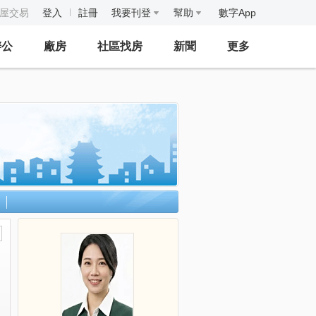
房屋交易
登入
註冊
我要刊登
幫助
數字App
辦公
廠房
社區找房
新聞
更多