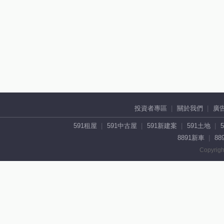
投資者專區
關於我們
廣
591租屋
591中古屋
591新建案
591土地
8891新車
88
Copyrigh