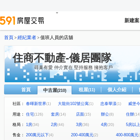
新建案
首頁
經紀業者
值班人員的店舖
>
>
住商不動產-儀居團隊
尋巢有愛 仲介實在 堅持服務 擁抱客戶
首頁
租屋
個人介紹
中古屋
(11)
(210)
社區：
春暉新世界
大龍街102號公寓
忠泰華漾
威堡
(1)
(1)
(1)
真愛密碼
有鄰
民生禮御
隆美禮御
東興
(1)
(1)
(1)
(1)
用途：
住宅
套房
店面
辦公
住辦
(126)
(14)
(15)
(8)
(14
永福街197巷37弄19號
京王
大安京爵
風和樹
(1)
(2)
(1)
(1
格局：
1房
2房
3房
4房
5房以
(34)
(44)
(36)
(20)
京華大廈
Tree101
樂康達
和旺凱悅
Dia
(2)
(1)
(1)
(1)
林森觀光大廈
圓山藏富
台北時代廣場
昶春
(4)
(1)
(1)
(1)
售金：
200萬元以下
200-400萬元
400-800萬元
(4)
(2)