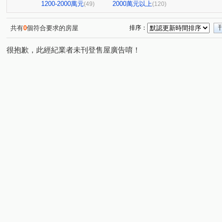
台北七四七
昆明家園大廈
嘉潤一御
太平洋景
(1)
(1)
(2)
1200-2000萬元
2000萬元以上
(49)
(120)
大直麗園
大福將綜合大樓
華南名人巷
新潤幸
(1)
(2)
(1)
台北晶麒
博愛賦御
台鳳天璽
館前雙星
(1)
(1)
(1)
(1)
共有
0
個符合要求的房屋
排序：
基泰之星
廣宇首善
仁仁愛
國王雙子星
(3)
(1)
(1)
(1)
很抱歉，此經紀業者未刊登售屋廣告唷！
捷昇真諦
復源新城乙基地
華登天美
YES世貿
(1)
(1)
(1)
(
晟昌中興苑
匯泰鴻
大綠地3
白宮大廈
星
(1)
(1)
(1)
(1)
德昌街272巷9號
當代1號院
東帝士金銀座廣場
(1)
(1)
(3)
新外灘6-立信帝國花園廣場
菁選集
西園吉祥
南
(1)
(1)
(1)
大同世界大樓
新興名廈
富湟第二大廈
冠奕深耕
(1)
(1)
(1)
麗晶小雅大廈
長虹park608
金城舞2-都心花園
(1)
(1)
(2)
中崙新城C
冠德龍門
新芳春
福華路128巷1弄1
(1)
(1)
(1)
香榭小品大樓
稙村秀
晶硯
長安雋
翔譽
(1)
(1)
(2)
(1)
有富正旺
日日田丁
忠孝98
最大直
上林
(1)
(1)
(1)
(1)
東方大鎮
鉑金苑
一道彩虹田園小城
國際有約
(1)
(1)
(1)
研究院路一段85號
陽明綠莊
林森南路101號
(1)
(1)
(1)
漢江春曉
富貴居
溪崑二街30號
中興路32號
(1)
(1)
(1)
(1)
安陽大廈
美源貿易大樓
雙城街12巷5號之2
將
(1)
(1)
(1)
雅舍大樓
中山北路一段105巷20號
中山松悅
(1)
(2)
(1)
南京樺廈
南京新貴族
縣民大道三段75號
湯泉
(1)
(1)
(1)