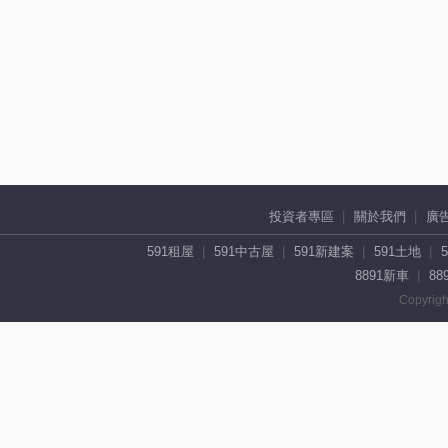
投資者專區
關於我們
廣
591租屋
591中古屋
591新建案
591土地
8891新車
88
Copyrigh