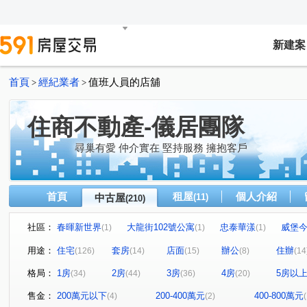
新建案
首頁
經紀業者
值班人員的店舖
>
>
住商不動產-儀居團隊
尋巢有愛 仲介實在 堅持服務 擁抱客戶
首頁
租屋
個人介紹
中古屋
(11)
(210)
社區：
春暉新世界
大龍街102號公寓
忠泰華漾
威堡
(1)
(1)
(1)
真愛密碼
有鄰
民生禮御
隆美禮御
東興
(1)
(1)
(1)
(1)
用途：
住宅
套房
店面
辦公
住辦
(126)
(14)
(15)
(8)
(14
永福街197巷37弄19號
京王
大安京爵
風和樹
(1)
(2)
(1)
(1
格局：
1房
2房
3房
4房
5房以
(34)
(44)
(36)
(20)
京華大廈
Tree101
樂康達
和旺凱悅
Dia
(2)
(1)
(1)
(1)
林森觀光大廈
圓山藏富
台北時代廣場
昶春
(4)
(1)
(1)
(1)
售金：
200萬元以下
200-400萬元
400-800萬元
(4)
(2)