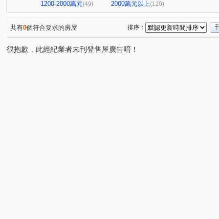
台北七四七
昆明家園大廈
嘉潤一御
太平洋景
(1)
(1)
(2)
1200-2000萬元
2000萬元以上
(49)
(120)
大直麗園
大福將綜合大樓
華南名人巷
新潤幸
(1)
(2)
(1)
台北晶麒
博愛賦御
台鳳天璽
館前雙星
(1)
(1)
(1)
(1)
共有
0
個符合要求的房屋
排序：
基泰之星
廣宇首善
仁仁愛
國王雙子星
(3)
(1)
(1)
(1)
很抱歉，此經紀業者未刊登售屋廣告唷！
捷昇真諦
復源新城乙基地
華登天美
YES世貿
(1)
(1)
(1)
(
晟昌中興苑
匯泰鴻
大綠地3
白宮大廈
星
(1)
(1)
(1)
(1)
德昌街272巷9號
當代1號院
東帝士金銀座廣場
(1)
(1)
(3)
新外灘6-立信帝國花園廣場
菁選集
西園吉祥
南
(1)
(1)
(1)
大同世界大樓
新興名廈
富湟第二大廈
冠奕深耕
(1)
(1)
(1)
麗晶小雅大廈
長虹park608
金城舞2-都心花園
(1)
(1)
(2)
中崙新城C
冠德龍門
新芳春
福華路128巷1弄1
(1)
(1)
(1)
香榭小品大樓
稙村秀
晶硯
長安雋
翔譽
(1)
(1)
(2)
(1)
有富正旺
日日田丁
忠孝98
最大直
上林
(1)
(1)
(1)
(1)
東方大鎮
鉑金苑
一道彩虹田園小城
國際有約
(1)
(1)
(1)
研究院路一段85號
陽明綠莊
林森南路101號
(1)
(1)
(1)
漢江春曉
富貴居
溪崑二街30號
中興路32號
(1)
(1)
(1)
(1)
安陽大廈
美源貿易大樓
雙城街12巷5號之2
將
(1)
(1)
(1)
雅舍大樓
中山北路一段105巷20號
中山松悅
(1)
(2)
(1)
南京樺廈
南京新貴族
縣民大道三段75號
湯泉
(1)
(1)
(1)