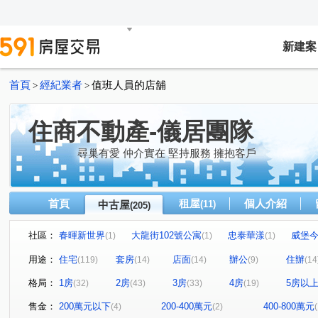
新建案
首頁
經紀業者
值班人員的店舖
>
>
住商不動產-儀居團隊
尋巢有愛 仲介實在 堅持服務 擁抱客戶
首頁
租屋
個人介紹
中古屋
(11)
(205)
社區：
春暉新世界
大龍街102號公寓
忠泰華漾
威堡
(1)
(1)
(1)
真愛密碼
有鄰
民生禮御
隆美禮御
文德
(1)
(1)
(1)
(1)
用途：
住宅
套房
店面
辦公
住辦
(119)
(14)
(14)
(9)
(14
東興寧境
永福街197巷37弄19號
京王
大安京
(1)
(1)
(1)
格局：
1房
2房
3房
4房
5房以
(32)
(43)
(33)
(19)
國賓大廈
京華大廈
Tree101
樂康達
和旺
(1)
(2)
(1)
(1)
Diamond Towers 台北之星
林森觀光大廈
圓山藏富
(2)
(3)
(
售金：
200萬元以下
200-400萬元
400-800萬元
(4)
(2)