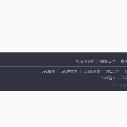
投資者專區
關於我們
廣
591租屋
591中古屋
591新建案
591土地
8891新車
88
Copyrigh