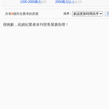
昶春
巨流河
台北七四七
昆明家園大廈
(1)
(4)
(1)
(1)
1200-2000萬元
2000萬元以上
(47)
(117)
太平洋景秀
TOP衡陽
大直麗園
大福將綜合大
(1)
(1)
(1)
新潤幸福莊園
幸福大廈
台北晶麒
博愛賦御
(1)
(1)
(1)
(1)
共有
0
個符合要求的房屋
排序：
館前雙星
都廳大院
基泰之星
廣宇首善
(1)
(1)
(2)
(1)
很抱歉，此經紀業者未刊登售屋廣告唷！
國王雙子星
地中海
新碩文曲
捷昇真諦
(1)
(1)
(1)
(1)
華登天美
YES世貿
蓮園心邑
晟昌中興苑
(1)
(1)
(4)
(1)
白宮大廈
星光翡翠
德昌街272巷9號
當代1號
(1)
(1)
(1)
東帝士金銀座廣場
新外灘6-立信帝國花園廣場
菁選
(3)
(1)
南京伊mail
大同世界大樓
新興名廈
富湟第二
(1)
(1)
(1)
大稻埕華廈
麗晶小雅大廈
長虹park608
金城舞
(1)
(1)
(1)
金澤C
錦新大樓
中崙新城C
冠德龍門
新
(1)
(6)
(1)
(1)
福華路128巷1弄17號
香榭小品大樓
稙村秀
晶
(1)
(1)
(1)
翔譽愛力
登峰大廈
有富正旺
日日田丁
(1)
(1)
(1)
(1)
上林苑
現代米羅
東方大鎮
鉑金苑
一道
(1)
(1)
(1)
(1)
國際有約大樓
一江院
研究院路一段85號
陽明
(1)
(2)
(1)
林森南路101號
玫瑰觀光投資大廈
漢江春曉
(1)
(1)
(1)
溪崑二街30號
中興路32號
冠天下
安陽大廈
(1)
(1)
(1)
(1)
雙城街12巷5號之2
將象
上城若水
雅舍大樓
(1)
(1)
(2)
(1)
中山北路一段105巷20號
中山松悅
日新國宅
嘉
(1)
(1)
(1)