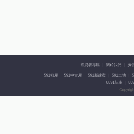
投資者專區
關於我們
廣
591租屋
591中古屋
591新建案
591土地
8891新車
88
Copyrigh