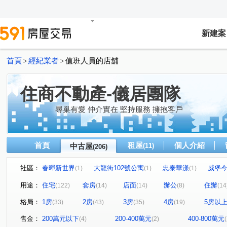
新建案
首頁
經紀業者
值班人員的店舖
>
>
住商不動產-儀居團隊
尋巢有愛 仲介實在 堅持服務 擁抱客戶
首頁
租屋
個人介紹
中古屋
(11)
(206)
社區：
春暉新世界
大龍街102號公寓
忠泰華漾
威堡
(1)
(1)
(1)
真愛密碼
有鄰
民生禮御
隆美禮御
東興
(1)
(1)
(1)
(1)
用途：
住宅
套房
店面
辦公
住辦
(122)
(14)
(14)
(8)
(14
永福街197巷37弄19號
京王
大安京爵
風和樹
(1)
(1)
(1)
(1
格局：
1房
2房
3房
4房
5房以
(33)
(43)
(35)
(19)
京華大廈
Tree101
樂康達
和旺凱悅
Dia
(2)
(1)
(1)
(1)
林森觀光大廈
圓山藏富
台北時代廣場
昶春
(3)
(1)
(1)
(1)
售金：
200萬元以下
200-400萬元
400-800萬元
(4)
(2)