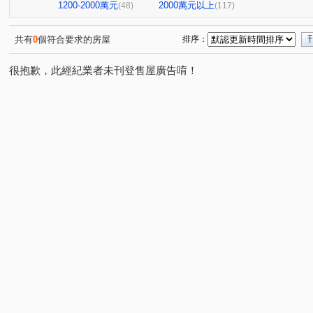
台北七四七
昆明家園大廈
嘉潤一御
太平洋景
(1)
(1)
(2)
1200-2000萬元
2000萬元以上
(48)
(117)
大直麗園
大福將綜合大樓
華南名人巷
新潤幸
(1)
(2)
(1)
台北晶麒
博愛賦御
台鳳天璽
館前雙星
(1)
(1)
(1)
(1)
共有
0
個符合要求的房屋
排序：
基泰之星
廣宇首善
仁仁愛
國王雙子星
(2)
(1)
(1)
(1)
很抱歉，此經紀業者未刊登售屋廣告唷！
捷昇真諦
復源新城乙基地
華登天美
YES世貿
(1)
(1)
(1)
(
晟昌中興苑
匯泰鴻
大綠地3
白宮大廈
星
(1)
(1)
(1)
(1)
德昌街272巷9號
當代1號院
東帝士金銀座廣場
(1)
(1)
(3)
新外灘6-立信帝國花園廣場
菁選集
西園吉祥
南
(1)
(1)
(1)
大同世界大樓
新興名廈
富湟第二大廈
冠奕深耕
(1)
(1)
(1)
麗晶小雅大廈
長虹park608
金城舞2-都心花園
(1)
(1)
(2)
中崙新城C
冠德龍門
新芳春
福華路128巷1弄1
(1)
(1)
(1)
香榭小品大樓
稙村秀
晶硯
長安雋
翔譽
(1)
(1)
(2)
(1)
有富正旺
日日田丁
忠孝98
最大直
上林
(1)
(1)
(1)
(1)
東方大鎮
鉑金苑
一道彩虹田園小城
國際有約
(1)
(1)
(1)
研究院路一段85號
陽明綠莊
林森南路101號
(1)
(1)
(1)
漢江春曉
富貴居
溪崑二街30號
中興路32號
(1)
(1)
(1)
(1)
安陽大廈
美源貿易大樓
雙城街12巷5號之2
將
(1)
(1)
(1)
雅舍大樓
中山北路一段105巷20號
中山松悅
(1)
(2)
(1)
南京樺廈
南京新貴族
縣民大道三段75號
柑腳
(1)
(1)
(1)
(