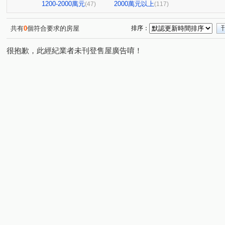
昶春
巨流河
台北七四七
昆明家園大廈
(1)
(4)
(1)
(1)
1200-2000萬元
2000萬元以上
(47)
(117)
太平洋景秀
TOP衡陽
大直麗園
大福將綜合大
(1)
(1)
(1)
新潤幸福莊園
幸福大廈
台北晶麒
博愛賦御
(1)
(1)
(1)
(1)
共有
0
個符合要求的房屋
排序：
館前雙星
都廳大院
基泰之星
廣宇首善
(1)
(1)
(2)
(1)
很抱歉，此經紀業者未刊登售屋廣告唷！
國王雙子星
地中海
新碩文曲
捷昇真諦
(1)
(1)
(1)
(1)
華登天美
YES世貿
蓮園心邑
晟昌中興苑
(1)
(1)
(4)
(1)
白宮大廈
星光翡翠
德昌街272巷9號
當代1號
(1)
(1)
(1)
東帝士金銀座廣場
新外灘6-立信帝國花園廣場
菁選
(3)
(1)
南京伊mail
大同世界大樓
新興名廈
富湟第二
(1)
(1)
(1)
大稻埕華廈
麗晶小雅大廈
長虹park608
金城舞
(1)
(1)
(1)
金澤C
錦新大樓
中崙新城C
冠德龍門
新
(1)
(6)
(1)
(1)
福華路128巷1弄17號
香榭小品大樓
稙村秀
晶
(1)
(1)
(1)
翔譽愛力
登峰大廈
有富正旺
日日田丁
(1)
(1)
(1)
(1)
上林苑
現代米羅
東方大鎮
鉑金苑
一道
(1)
(1)
(1)
(1)
國際有約大樓
一江院
研究院路一段85號
陽明
(1)
(2)
(1)
林森南路101號
玫瑰觀光投資大廈
漢江春曉
(1)
(1)
(1)
溪崑二街30號
中興路32號
冠天下
安陽大廈
(1)
(1)
(1)
(1)
雙城街12巷5號之2
將象
上城若水
雅舍大樓
(1)
(1)
(2)
(1)
中山北路一段105巷20號
中山松悅
日新國宅
嘉
(1)
(1)
(1)