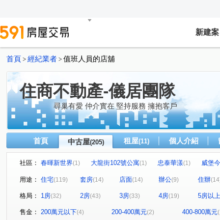
新建案
首頁
經紀業者
值班人員的店舖
>
>
住商不動產-儀居團隊
尋巢有愛 仲介實在 堅持服務 擁抱客戶
首頁
租屋
個人介紹
中古屋
(11)
(205)
社區：
春暉新世界
大龍街102號公寓
忠泰華漾
威堡
(1)
(1)
(1)
真愛密碼
有鄰
民生禮御
隆美禮御
文德
(1)
(1)
(1)
(1)
用途：
住宅
套房
店面
辦公
住辦
(119)
(14)
(14)
(9)
(14
東興寧境
永福街197巷37弄19號
京王
大安京
(1)
(1)
(1)
格局：
1房
2房
3房
4房
5房以
(32)
(43)
(33)
(19)
國賓大廈
京華大廈
Tree101
樂康達
和旺
(1)
(2)
(1)
(1)
Diamond Towers 台北之星
林森觀光大廈
圓山藏富
(2)
(3)
(
售金：
200萬元以下
200-400萬元
400-800萬元
(4)
(2)