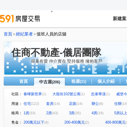
新建案
首頁
經紀業者
值班人員的店舖
>
>
住商不動產-儀居團隊
尋巢有愛 仲介實在 堅持服務 擁抱客戶
首頁
租屋
個人介紹
中古屋
(11)
(206)
社區：
春暉新世界
大龍街102號公寓
忠泰華漾
威堡
(1)
(1)
(1)
真愛密碼
有鄰
民生禮御
隆美禮御
東興
(1)
(1)
(1)
(1)
用途：
住宅
套房
店面
辦公
住辦
(122)
(14)
(14)
(8)
(14
永福街197巷37弄19號
京王
大安京爵
風和樹
(1)
(1)
(1)
(1
格局：
1房
2房
3房
4房
5房以
(33)
(43)
(35)
(19)
京華大廈
Tree101
樂康達
和旺凱悅
Dia
(2)
(1)
(1)
(1)
林森觀光大廈
圓山藏富
台北時代廣場
昶春
(3)
(1)
(1)
(1)
售金：
200萬元以下
200-400萬元
400-800萬元
(4)
(2)