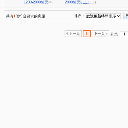
台北七四七
昆明家園大廈
嘉潤一御
太平洋景
(1)
(1)
(2)
1200-2000萬元
2000萬元以上
(48)
(117)
大直麗園
大福將綜合大樓
華南名人巷
新潤幸
(1)
(2)
(1)
台北晶麒
博愛賦御
台鳳天璽
館前雙星
(1)
(1)
(1)
(1)
共有
1
個符合要求的房屋
排序：
基泰之星
廣宇首善
仁仁愛
國王雙子星
(2)
(1)
(1)
(1)
捷昇真諦
復源新城乙基地
華登天美
YES世貿
(1)
(1)
(1)
(
上一頁
1
下一頁
到第
晟昌中興苑
匯泰鴻
大綠地3
白宮大廈
星
(1)
(1)
(1)
(1)
德昌街272巷9號
當代1號院
東帝士金銀座廣場
(1)
(1)
(3)
新外灘6-立信帝國花園廣場
菁選集
西園吉祥
南
(1)
(1)
(1)
大同世界大樓
新興名廈
富湟第二大廈
冠奕深耕
(1)
(1)
(1)
麗晶小雅大廈
長虹park608
金城舞2-都心花園
(1)
(1)
(2)
中崙新城C
冠德龍門
新芳春
福華路128巷1弄1
(1)
(1)
(1)
香榭小品大樓
稙村秀
晶硯
長安雋
翔譽
(1)
(1)
(2)
(1)
有富正旺
日日田丁
忠孝98
最大直
上林
(1)
(1)
(1)
(1)
東方大鎮
鉑金苑
一道彩虹田園小城
國際有約
(1)
(1)
(1)
研究院路一段85號
陽明綠莊
林森南路101號
(1)
(1)
(1)
漢江春曉
富貴居
溪崑二街30號
中興路32號
(1)
(1)
(1)
(1)
安陽大廈
美源貿易大樓
雙城街12巷5號之2
將
(1)
(1)
(1)
雅舍大樓
中山北路一段105巷20號
中山松悅
(1)
(2)
(1)
南京樺廈
南京新貴族
縣民大道三段75號
柑腳
(1)
(1)
(1)
(