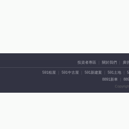
投資者專區
關於我們
廣
591租屋
591中古屋
591新建案
591土地
8891新車
88
Copyrigh