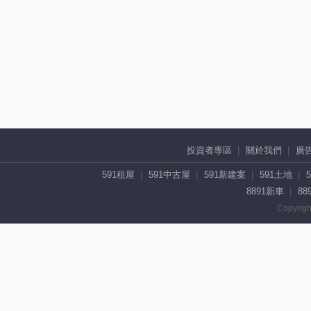
投資者專區
關於我們
廣
591租屋
591中古屋
591新建案
591土地
8891新車
88
Copyrigh