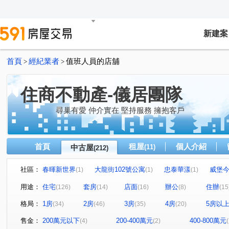
新建案
首頁
經紀業者
值班人員的店舖
>
>
住商不動產-儀居團隊
尋巢有愛 仲介實在 堅持服務 擁抱客戶
首頁
租屋
個人介紹
中古屋
(11)
(212)
社區：
春暉新世界
大龍街102號公寓
忠泰華漾
威堡
(1)
(1)
(1)
真愛密碼
有鄰
民生禮御
隆美禮御
永福街
(1)
(1)
(1)
(1)
用途：
住宅
套房
店面
辦公
住辦
(126)
(14)
(16)
(8)
(15
京王
大安京爵
風和樹
國賓大廈
京華大
(2)
(1)
(1)
(1)
格局：
1房
2房
3房
4房
5房以
(34)
(46)
(35)
(20)
樂康達
和旺凱悅
Diamond Towers 台北之星
(1)
(1)
(2)
圓山藏富
台北時代廣場
昶春
巨流河
台
(1)
(1)
(1)
(4)
售金：
200萬元以下
200-400萬元
400-800萬元
(4)
(2)