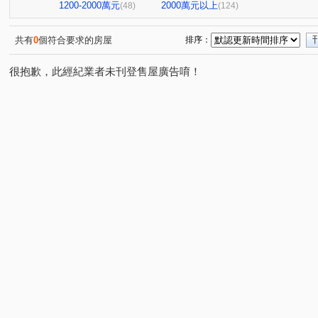
嘉潤一御
太平洋景秀
TOP衡陽
大直麗園
(2)
(1)
(1)
(1)
1200-2000萬元
2000萬元以上
(48)
(124)
華南名人巷
新潤幸福莊園
幸福大廈
台北晶麒
(1)
(1)
(1)
(
台鳳天璽
館前雙星
都廳大院
基泰之星
(1)
(1)
(1)
(3)
共有
0
個符合要求的房屋
排序：
國王雙子星
地中海
新碩文曲
捷昇真諦
(1)
(1)
(1)
(1)
很抱歉，此經紀業者未刊登售屋廣告唷！
華登天美
YES世貿
蓮園心邑
晟昌中興苑
(1)
(1)
(4)
(1)
白宮大廈
星光翡翠
德昌街272巷9號
當代1號
(1)
(1)
(1)
東帝士金銀座廣場
新外灘6-立信帝國花園廣場
菁選
(3)
(1)
南京伊mail
大同世界大樓
新興名廈
富湟第二
(1)
(1)
(1)
大稻埕華廈
麗晶小雅大廈
長虹park608
金城舞
(1)
(1)
(1)
金澤C
錦新大樓
中崙新城C
冠德龍門
新
(1)
(6)
(1)
(1)
福華路128巷1弄17號
香榭小品大樓
稙村秀
晶
(1)
(1)
(1)
翔譽愛力
登峰大廈
有富正旺
日日田丁
(1)
(1)
(1)
(1)
上林苑
現代米羅
東方大鎮
鉑金苑
一道
(1)
(1)
(1)
(1)
國際有約大樓
一江院
研究院路一段85號
陽明
(1)
(3)
(1)
林森南路101號
玫瑰觀光投資大廈
漢江春曉
(1)
(1)
(1)
溪崑二街30號
中興路32號
冠天下
安陽大廈
(1)
(1)
(1)
(1)
雙城街12巷5號之2
將象
上城若水
雅舍大樓
(1)
(1)
(2)
(1)
中山北路一段105巷20號
中山松悅
日新國宅
嘉
(2)
(1)
(1)
南京新貴族
縣民大道三段75號
湯泉紅樹林
新
(1)
(1)
(1)