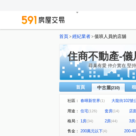
首頁
經紀業者
值班人員的店舖
>
>
住商不動產-儀
尋巢有愛 仲介實在 堅
首頁
中古屋
(210)
社區：
春暉新世界
大龍街102號
(1)
真愛密碼
有鄰
民生
(1)
(1)
用途：
住宅
套房
店
(126)
(14)
永福街197巷37弄19號
京
(1)
格局：
1房
2房
3房
(34)
(44)
京華大廈
Tree101
(2)
(1)
林森觀光大廈
圓山藏富
(4)
(1)
售金：
200萬元以下
200-
(4)