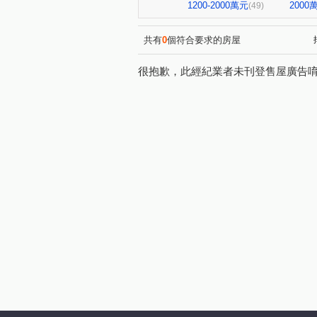
台北七四七
昆明家園大廈
(1)
1200-2000萬元
200
(49)
大直麗園
大福將綜合大樓
(1)
台北晶麒
博愛賦御
(1)
(1)
共有
0
個符合要求的房屋
基泰之星
廣宇首善
(3)
(1)
很抱歉，此經紀業者未刊登售屋廣告
捷昇真諦
復源新城乙基地
(1)
晟昌中興苑
匯泰鴻
(1)
(1)
德昌街272巷9號
當代1號
(1)
新外灘6-立信帝國花園廣場
(1)
大同世界大樓
新興名廈
(1)
(1)
麗晶小雅大廈
長虹park60
(1)
中崙新城C
冠德龍門
(1)
(1)
香榭小品大樓
稙村秀
(1)
(1)
有富正旺
日日田丁
(1)
(1)
東方大鎮
鉑金苑
一
(1)
(1)
研究院路一段85號
陽明綠
(1)
漢江春曉
富貴居
溪
(1)
(1)
安陽大廈
美源貿易大樓
(1)
(1)
雅舍大樓
中山北路一段10
(1)
南京樺廈
南京新貴族
(1)
(1)