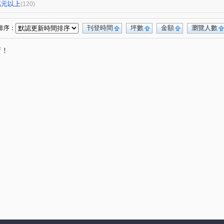
嘉潤一御
太平洋景秀
TOP衡陽
(1)
(2)
(1)
(1)
0萬元以上
(120)
華南名人巷
新潤幸福莊園
幸福大廈
(2)
(1)
(1)
(1)
台鳳天璽
館前雙星
都廳大院
(1)
(1)
(1)
刊登時間
坪數
金額
瀏覽人數
排序：
仁仁愛
國王雙子星
地中海
新碩文曲
(1)
(1)
(1)
(1)
唷！
華登天美
YES世貿
蓮園心邑
(1)
(1)
(1)
(4)
大綠地3
白宮大廈
星光翡翠
(1)
(1)
(1)
院
東帝士金銀座廣場
(1)
(3)
菁選集
西園吉祥
南京伊mail
(1)
(1)
(1)
富湟第二大廈
冠奕深耕13
大稻埕華廈
(1)
(1)
(1)
8
金城舞2-都心花園
金澤C
錦新大樓
(1)
(2)
(1)
(6)
新芳春
福華路128巷1弄17號
(1)
(1)
晶硯
長安雋
翔譽愛力
登峰大廈
(2)
(1)
(1)
(1)
忠孝98
最大直
上林苑
現代米羅
(1)
(1)
(1)
(1)
道彩虹田園小城
國際有約大樓
一江院
(1)
(1)
(2)
莊
林森南路101號
玫瑰觀光投資大廈
(1)
(1)
(1)
崑二街30號
中興路32號
冠天下
(1)
(1)
(1)
雙城街12巷5號之2
將象
上城若水
(1)
(1)
(2)
5巷20號
中山松悅
日新國宅
嘉磐101
(2)
(1)
(1)
(1)
縣民大道三段75號
湯泉紅樹林
(1)
(1)