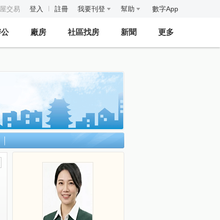
房屋交易
登入
註冊
我要刊登
幫助
數字App
辦公
廠房
社區找房
新聞
更多