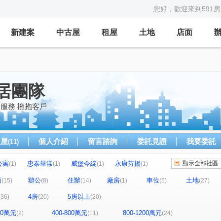
您好，歡迎來到591
新建案
中古屋
租屋
土地
店面
居團隊
持服務 擁抱客戶
租屋
個人介紹
留言諮詢
委託見證
我要委託
(11)
公寓
忠泰華漾
威堡今綻
永康芬揚
顯示全部社區
(1)
(1)
(1)
(1)
禮御
隆美禮御
東興寧境
(1)
(1)
(1)
面
辦公
住辦
廠房
車位
土地
(15)
(8)
(14)
(1)
(5)
(27)
王
大安京爵
風和樹
國賓大廈
(2)
(1)
(1)
(1)
4房
5房以上
(36)
(20)
(20)
樂康達
和旺凱悅
Diamond Towers 台北之星
(1)
(1)
(2)
台北時代廣場
昶春
巨流河
(1)
(1)
(4)
400萬元
400-800萬元
800-1200萬元
(2)
(11)
(24)