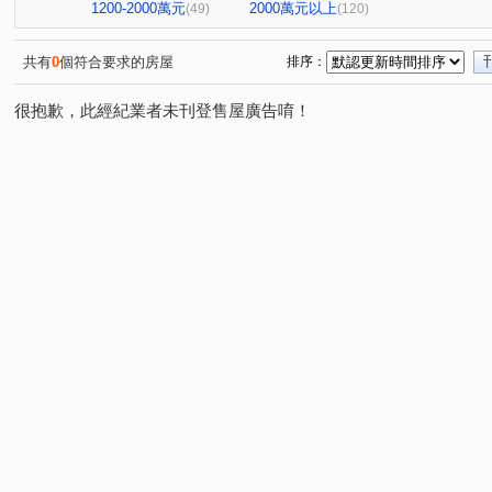
台北七四七
昆明家園大廈
嘉潤一御
太平洋景
(1)
(1)
(2)
1200-2000萬元
2000萬元以上
(49)
(120)
大直麗園
大福將綜合大樓
華南名人巷
新潤幸
(1)
(2)
(1)
台北晶麒
博愛賦御
台鳳天璽
館前雙星
(1)
(1)
(1)
(1)
共有
0
個符合要求的房屋
排序：
基泰之星
廣宇首善
仁仁愛
國王雙子星
(3)
(1)
(1)
(1)
很抱歉，此經紀業者未刊登售屋廣告唷！
捷昇真諦
復源新城乙基地
華登天美
YES世貿
(1)
(1)
(1)
(
晟昌中興苑
匯泰鴻
大綠地3
白宮大廈
星
(1)
(1)
(1)
(1)
德昌街272巷9號
當代1號院
東帝士金銀座廣場
(1)
(1)
(3)
新外灘6-立信帝國花園廣場
菁選集
西園吉祥
南
(1)
(1)
(1)
大同世界大樓
新興名廈
富湟第二大廈
冠奕深耕
(1)
(1)
(1)
麗晶小雅大廈
長虹park608
金城舞2-都心花園
(1)
(1)
(2)
中崙新城C
冠德龍門
新芳春
福華路128巷1弄1
(1)
(1)
(1)
香榭小品大樓
稙村秀
晶硯
長安雋
翔譽
(1)
(1)
(2)
(1)
有富正旺
日日田丁
忠孝98
最大直
上林
(1)
(1)
(1)
(1)
東方大鎮
鉑金苑
一道彩虹田園小城
國際有約
(1)
(1)
(1)
研究院路一段85號
陽明綠莊
林森南路101號
(1)
(1)
(1)
漢江春曉
富貴居
溪崑二街30號
中興路32號
(1)
(1)
(1)
(1)
安陽大廈
美源貿易大樓
雙城街12巷5號之2
將
(1)
(1)
(1)
雅舍大樓
中山北路一段105巷20號
中山松悅
(1)
(2)
(1)
南京樺廈
南京新貴族
縣民大道三段75號
湯泉
(1)
(1)
(1)