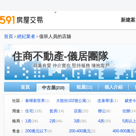
新建案
首頁
經紀業者
值班人員的店舖
>
>
住商不動產-儀居團隊
尋巢有愛 仲介實在 堅持服務 擁抱客戶
首頁
租屋
個人介紹
中古屋
(11)
(210)
社區：
春暉新世界
大龍街102號公寓
忠泰華漾
威堡
(1)
(1)
(1)
真愛密碼
有鄰
民生禮御
隆美禮御
東興
(1)
(1)
(1)
(1)
用途：
住宅
套房
店面
辦公
住辦
(126)
(14)
(15)
(8)
(14
永福街197巷37弄19號
京王
大安京爵
風和樹
(1)
(2)
(1)
(1
格局：
1房
2房
3房
4房
5房以
(34)
(44)
(36)
(20)
京華大廈
Tree101
樂康達
和旺凱悅
Dia
(2)
(1)
(1)
(1)
林森觀光大廈
圓山藏富
台北時代廣場
昶春
(4)
(1)
(1)
(1)
售金：
200萬元以下
200-400萬元
400-800萬元
(4)
(2)