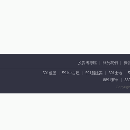
投資者專區
關於我們
廣
591租屋
591中古屋
591新建案
591土地
8891新車
88
Copyrigh