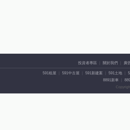
投資者專區
關於我們
廣
591租屋
591中古屋
591新建案
591土地
8891新車
88
Copyrigh