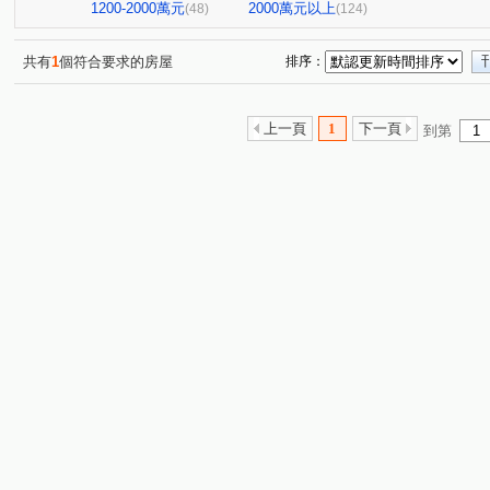
嘉潤一御
太平洋景秀
TOP衡陽
大直麗園
(2)
(1)
(1)
(1)
1200-2000萬元
2000萬元以上
(48)
(124)
華南名人巷
新潤幸福莊園
幸福大廈
台北晶麒
(1)
(1)
(1)
(
台鳳天璽
館前雙星
都廳大院
基泰之星
(1)
(1)
(1)
(3)
共有
1
個符合要求的房屋
排序：
國王雙子星
地中海
新碩文曲
捷昇真諦
(1)
(1)
(1)
(1)
華登天美
YES世貿
蓮園心邑
晟昌中興苑
(1)
(1)
(4)
(1)
上一頁
1
下一頁
到第
白宮大廈
星光翡翠
德昌街272巷9號
當代1號
(1)
(1)
(1)
東帝士金銀座廣場
新外灘6-立信帝國花園廣場
菁選
(3)
(1)
南京伊mail
大同世界大樓
新興名廈
富湟第二
(1)
(1)
(1)
大稻埕華廈
麗晶小雅大廈
長虹park608
金城舞
(1)
(1)
(1)
金澤C
錦新大樓
中崙新城C
冠德龍門
新
(1)
(6)
(1)
(1)
福華路128巷1弄17號
香榭小品大樓
稙村秀
晶
(1)
(1)
(1)
翔譽愛力
登峰大廈
有富正旺
日日田丁
(1)
(1)
(1)
(1)
上林苑
現代米羅
東方大鎮
鉑金苑
一道
(1)
(1)
(1)
(1)
國際有約大樓
一江院
研究院路一段85號
陽明
(1)
(3)
(1)
林森南路101號
玫瑰觀光投資大廈
漢江春曉
(1)
(1)
(1)
溪崑二街30號
中興路32號
冠天下
安陽大廈
(1)
(1)
(1)
(1)
雙城街12巷5號之2
將象
上城若水
雅舍大樓
(1)
(1)
(2)
(1)
中山北路一段105巷20號
中山松悅
日新國宅
嘉
(2)
(1)
(1)
南京新貴族
縣民大道三段75號
湯泉紅樹林
新
(1)
(1)
(1)