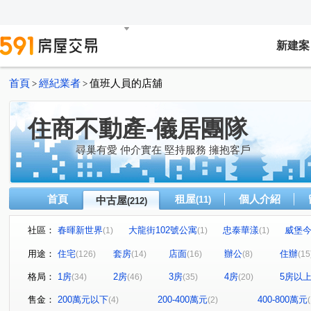
新建案
首頁
經紀業者
值班人員的店舖
>
>
住商不動產-儀居團隊
尋巢有愛 仲介實在 堅持服務 擁抱客戶
首頁
租屋
個人介紹
中古屋
(11)
(212)
社區：
春暉新世界
大龍街102號公寓
忠泰華漾
威堡
(1)
(1)
(1)
真愛密碼
有鄰
民生禮御
隆美禮御
永福街
(1)
(1)
(1)
(1)
用途：
住宅
套房
店面
辦公
住辦
(126)
(14)
(16)
(8)
(15
京王
大安京爵
風和樹
國賓大廈
京華大
(2)
(1)
(1)
(1)
格局：
1房
2房
3房
4房
5房以
(34)
(46)
(35)
(20)
樂康達
和旺凱悅
Diamond Towers 台北之星
(1)
(1)
(2)
圓山藏富
台北時代廣場
昶春
巨流河
台
(1)
(1)
(1)
(4)
售金：
200萬元以下
200-400萬元
400-800萬元
(4)
(2)