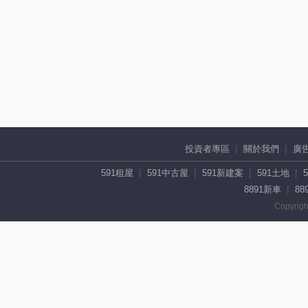
投資者專區
關於我們
廣
591租屋
591中古屋
591新建案
591土地
8891新車
88
Copyrigh