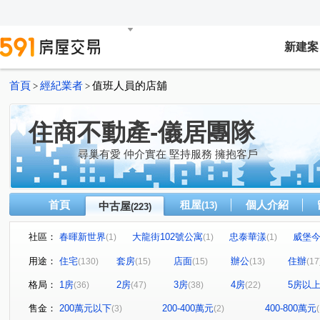
新建案
首頁
經紀業者
值班人員的店舖
>
>
住商不動產-儀居團隊
尋巢有愛 仲介實在 堅持服務 擁抱客戶
首頁
租屋
個人介紹
中古屋
(13)
(223)
社區：
春暉新世界
大龍街102號公寓
忠泰華漾
威堡
(1)
(1)
(1)
真愛密碼
民生禮御
隆美禮御
京王
大安
(1)
(1)
(1)
(2)
用途：
住宅
套房
店面
辦公
住辦
(130)
(15)
(15)
(13)
(17
國賓大廈
京華大廈
Tree101
樂康達
和旺
(1)
(2)
(1)
(1)
格局：
1房
2房
3房
4房
5房以
(36)
(47)
(38)
(22)
Diamond Towers 台北之星
林森觀光大廈
圓山藏富
(2)
(4)
(
昶春
巨流河
台北七四七
嘉潤一御
太平
(1)
(4)
(1)
(2)
售金：
200萬元以下
200-400萬元
400-800萬元
(3)
(2)