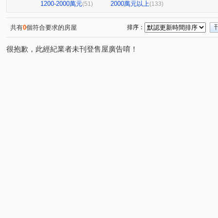
大直麗園
大福將綜合大樓
華南名人巷
新潤幸
(1)
(4)
(1)
1200-2000萬元
2000萬元以上
(51)
(133)
台北晶麒
博愛賦御
台鳳天璽
館前雙星
(2)
(1)
(1)
(1)
基泰之星
廣宇首善
仁仁愛
國王雙子星
(3)
(1)
(1)
(1)
共有
0
個符合要求的房屋
排序：
捷昇真諦
復源新城乙基地
華登天美
YES世貿
(1)
(1)
(1)
(
很抱歉，此經紀業者未刊登售屋廣告唷！
晟昌中興苑
匯泰鴻
大綠地3
白宮大廈
星
(1)
(1)
(1)
(1)
德昌街272巷9號
當代1號院
東帝士金銀座廣場
(1)
(1)
(3)
新外灘6-立信帝國花園廣場
菁選集
西園吉祥
南
(1)
(1)
(1)
大同世界大樓
新興名廈
富湟第二大廈
冠奕深耕
(1)
(1)
(1)
麗晶小雅大廈
長虹park608
金城舞2-都心花園
(1)
(1)
(2)
中崙新城C
冠德龍門
新芳春
福華路128巷1弄1
(1)
(1)
(1)
香榭小品大樓
稙村秀
晶硯
長安雋
翔譽
(1)
(1)
(2)
(1)
有富正旺
日日田丁
忠孝98
最大直
上林
(1)
(1)
(1)
(1)
東方大鎮
鉑金苑
一道彩虹田園小城
國際有約
(1)
(1)
(1)
研究院路一段85號
陽明綠莊
林森南路101號
(1)
(1)
(1)
漢江春曉
富貴居
溪崑二街30號
中興路32號
(1)
(1)
(1)
(1)
安陽大廈
美源貿易大樓
雙城街12巷5號之2
將
(1)
(1)
(1)
雅舍大樓
中山北路一段105巷20號
中山松悅
(1)
(2)
(1)
南京樺廈
南京新貴族
縣民大道三段75號
湯泉
(1)
(1)
(1)
新生南路三段20號之2
川悅
欣隆101
承德星光
(1)
(1)
(1)