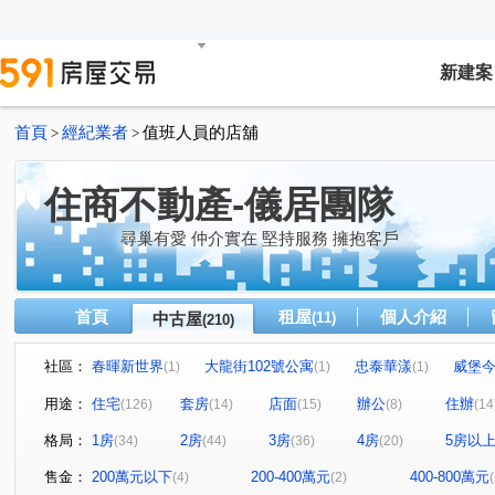
新建案
首頁
經紀業者
值班人員的店舖
>
>
住商不動產-儀居團隊
尋巢有愛 仲介實在 堅持服務 擁抱客戶
首頁
租屋
個人介紹
中古屋
(11)
(210)
社區：
春暉新世界
大龍街102號公寓
忠泰華漾
威堡
(1)
(1)
(1)
真愛密碼
有鄰
民生禮御
隆美禮御
東興
(1)
(1)
(1)
(1)
用途：
住宅
套房
店面
辦公
住辦
(126)
(14)
(15)
(8)
(14
永福街197巷37弄19號
京王
大安京爵
風和樹
(1)
(2)
(1)
(1
格局：
1房
2房
3房
4房
5房以
(34)
(44)
(36)
(20)
京華大廈
Tree101
樂康達
和旺凱悅
Dia
(2)
(1)
(1)
(1)
林森觀光大廈
圓山藏富
台北時代廣場
昶春
(4)
(1)
(1)
(1)
售金：
200萬元以下
200-400萬元
400-800萬元
(4)
(2)