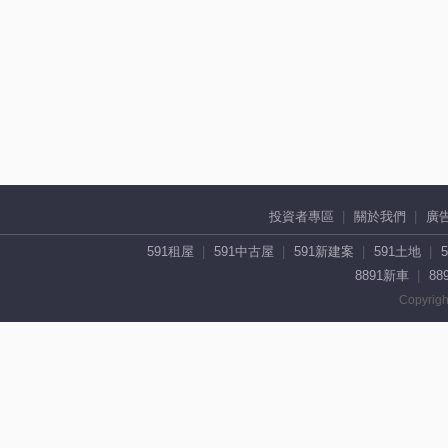
投資者專區
關於我們
廣
591租屋
591中古屋
591新建案
591土地
8891新車
88
Copyrigh