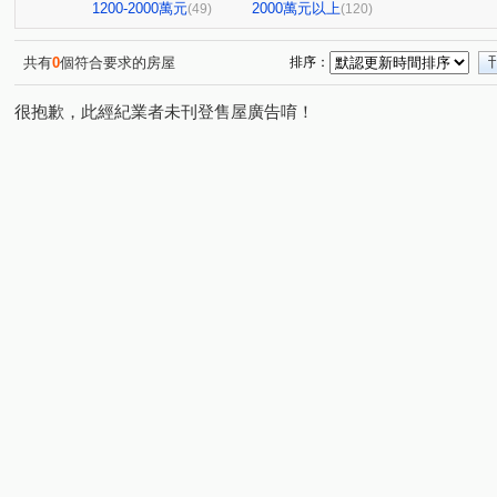
台北七四七
昆明家園大廈
嘉潤一御
太平洋景
(1)
(1)
(2)
1200-2000萬元
2000萬元以上
(49)
(120)
大直麗園
大福將綜合大樓
華南名人巷
新潤幸
(1)
(2)
(1)
台北晶麒
博愛賦御
台鳳天璽
館前雙星
(1)
(1)
(1)
(1)
共有
0
個符合要求的房屋
排序：
基泰之星
廣宇首善
仁仁愛
國王雙子星
(3)
(1)
(1)
(1)
很抱歉，此經紀業者未刊登售屋廣告唷！
捷昇真諦
復源新城乙基地
華登天美
YES世貿
(1)
(1)
(1)
(
晟昌中興苑
匯泰鴻
大綠地3
白宮大廈
星
(1)
(1)
(1)
(1)
德昌街272巷9號
當代1號院
東帝士金銀座廣場
(1)
(1)
(3)
新外灘6-立信帝國花園廣場
菁選集
西園吉祥
南
(1)
(1)
(1)
大同世界大樓
新興名廈
富湟第二大廈
冠奕深耕
(1)
(1)
(1)
麗晶小雅大廈
長虹park608
金城舞2-都心花園
(1)
(1)
(2)
中崙新城C
冠德龍門
新芳春
福華路128巷1弄1
(1)
(1)
(1)
香榭小品大樓
稙村秀
晶硯
長安雋
翔譽
(1)
(1)
(2)
(1)
有富正旺
日日田丁
忠孝98
最大直
上林
(1)
(1)
(1)
(1)
東方大鎮
鉑金苑
一道彩虹田園小城
國際有約
(1)
(1)
(1)
研究院路一段85號
陽明綠莊
林森南路101號
(1)
(1)
(1)
漢江春曉
富貴居
溪崑二街30號
中興路32號
(1)
(1)
(1)
(1)
安陽大廈
美源貿易大樓
雙城街12巷5號之2
將
(1)
(1)
(1)
雅舍大樓
中山北路一段105巷20號
中山松悅
(1)
(2)
(1)
南京樺廈
南京新貴族
縣民大道三段75號
湯泉
(1)
(1)
(1)