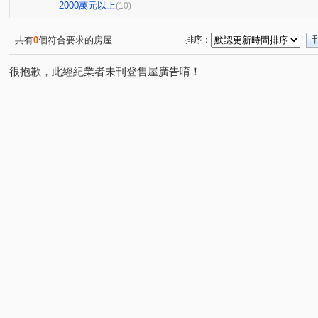
環中路三段
梅川西路四段
(1)
(1)
2000萬元以上
(10)
共有
0
個符合要求的房屋
排序：
很抱歉，此經紀業者未刊登售屋廣告唷！