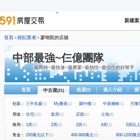
新建案
首頁
經紀業者
廖翊凱的店舖
>
>
中部最強~仨億團隊
最即時~最快速~最專業~最熱忱~最信任的好幫手
首頁
租屋
個人介紹
留
中古屋
(0)
(21)
社區：
三中名廈
My勝美
園中樓
中港層峰
巴黎
(1)
(1)
(1)
(1)
文心1
瑞聯天地U區
圓環東路312巷31號
金石
(1)
(1)
(1)
用途：
住宅
套房
店面
土地
(13)
(1)
(1)
(6)
聚合發天廈
中友文心園邸
中興路二段
福貴路
(1)
(1)
(1)
(
格局：
1房
2房
3房
4房
5房以
(2)
(3)
(4)
(1)
博館路
青海路二段
立德街
上安路
文心
(1)
(2)
(1)
(1)
河南東二街
大富路三段
福聯街
圓環東路
(1)
(2)
(1)
(1)
售金：
200萬元以下
400-800萬元
800-1200萬
(1)
(2)