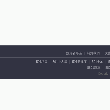
投資者專區
關於我們
廣
591租屋
591中古屋
591新建案
591土地
8891新車
88
Copyrigh