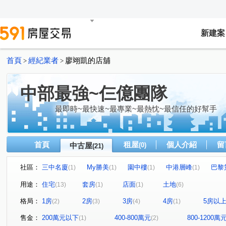
新建案
首頁
經紀業者
廖翊凱的店舖
>
>
中部最強~仨億團隊
最即時~最快速~最專業~最熱忱~最信任的好幫手
首頁
租屋
個人介紹
留
中古屋
(0)
(21)
社區：
三中名廈
My勝美
園中樓
中港層峰
巴黎
(1)
(1)
(1)
(1)
文心1
瑞聯天地U區
圓環東路312巷31號
金石
(1)
(1)
(1)
用途：
住宅
套房
店面
土地
(13)
(1)
(1)
(6)
聚合發天廈
中友文心園邸
中興路二段
福貴路
(1)
(1)
(1)
(
格局：
1房
2房
3房
4房
5房以
(2)
(3)
(4)
(1)
博館路
青海路二段
立德街
上安路
文心
(1)
(2)
(1)
(1)
河南東二街
大富路三段
福聯街
圓環東路
(1)
(2)
(1)
(1)
售金：
200萬元以下
400-800萬元
800-1200萬
(1)
(2)