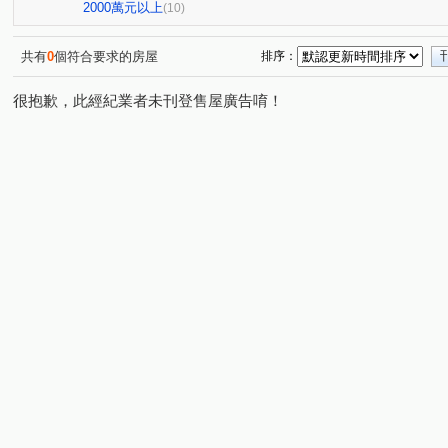
環中路三段
梅川西路四段
(1)
(1)
2000萬元以上
(10)
共有
0
個符合要求的房屋
排序：
很抱歉，此經紀業者未刊登售屋廣告唷！