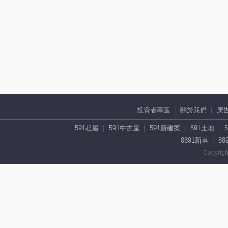
投資者專區
關於我們
廣
591租屋
591中古屋
591新建案
591土地
8891新車
88
Copyrigh