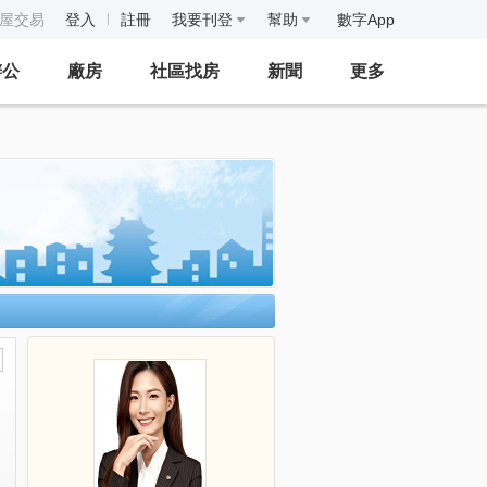
房屋交易
登入
註冊
我要刊登
幫助
數字App
辦公
廠房
社區找房
新聞
更多