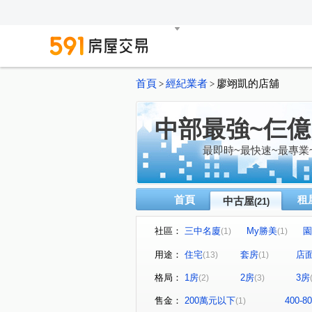
首頁
經紀業者
廖翊凱的店舖
>
>
中部最強~仨
最即時~最快速~最專業
首頁
租
中古屋
(21)
社區：
三中名廈
My勝美
園
(1)
(1)
文心1
瑞聯天地U區
(1)
(1)
用途：
住宅
套房
店
(13)
(1)
聚合發天廈
中友文心園邸
(1)
格局：
1房
2房
3房
(2)
(3)
博館路
青海路二段
(1)
(2)
河南東二街
大富路三段
(1)
(2)
售金：
200萬元以下
400-
(1)