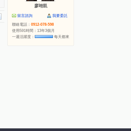
廖翊凱
留言諮詢
我要委託
聯絡電話：
0912-078-598
使用591時間：13年3個月
一週活躍度：
每天都來