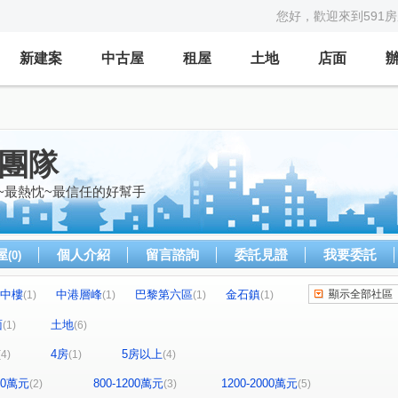
您好，歡迎來到591
新建案
中古屋
租屋
土地
店面
億團隊
~最熱忱~最信任的好幫手
屋
個人介紹
留言諮詢
委託見證
我要委託
(0)
中樓
中港層峰
巴黎第六區
金石鎮
顯示全部社區
(1)
(1)
(1)
(1)
圓環東路312巷31號
金石鎮六期
赫里翁
(1)
(1)
(1)
面
土地
(1)
(6)
中興路二段
福貴路
竹興段
(1)
(1)
(1)
(1)
4房
5房以上
(4)
(1)
(4)
立德街
上安路
文心路四段
(1)
(1)
(2)
福聯街
圓環東路
文昌一街
(1)
(1)
(1)
800萬元
800-1200萬元
1200-2000萬元
(2)
(3)
(5)