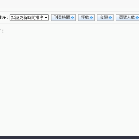
(1)
刊登時間
坪數
金額
瀏覽人數
排序：
唷！