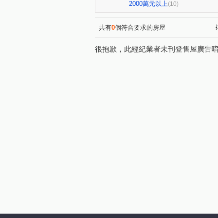
環中路三段
梅川西路四段
(1)
2000萬元以上
(10)
共有
0
個符合要求的房屋
很抱歉，此經紀業者未刊登售屋廣告