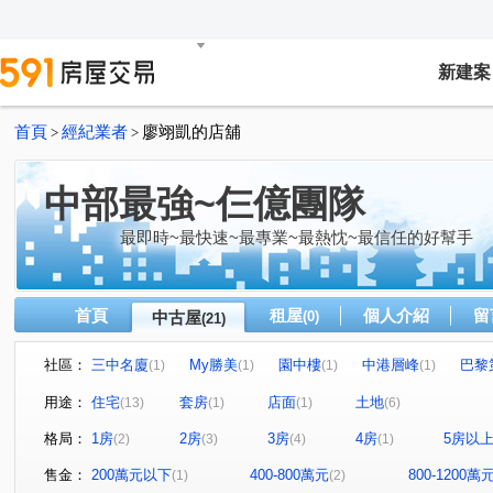
新建案
首頁
經紀業者
廖翊凱的店舖
>
>
中部最強~仨億團隊
最即時~最快速~最專業~最熱忱~最信任的好幫手
首頁
租屋
個人介紹
留
中古屋
(0)
(21)
社區：
三中名廈
My勝美
園中樓
中港層峰
巴黎
(1)
(1)
(1)
(1)
文心1
瑞聯天地U區
圓環東路312巷31號
金石
(1)
(1)
(1)
用途：
住宅
套房
店面
土地
(13)
(1)
(1)
(6)
聚合發天廈
中友文心園邸
中興路二段
福貴路
(1)
(1)
(1)
(
格局：
1房
2房
3房
4房
5房以
(2)
(3)
(4)
(1)
博館路
青海路二段
立德街
上安路
文心
(1)
(2)
(1)
(1)
河南東二街
大富路三段
福聯街
圓環東路
(1)
(2)
(1)
(1)
售金：
200萬元以下
400-800萬元
800-1200萬
(1)
(2)