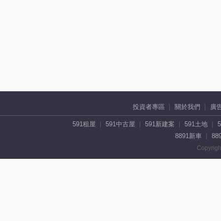
投資者專區
關於我們
廣
591租屋
591中古屋
591新建案
591土地
8891新車
88
Copyrigh