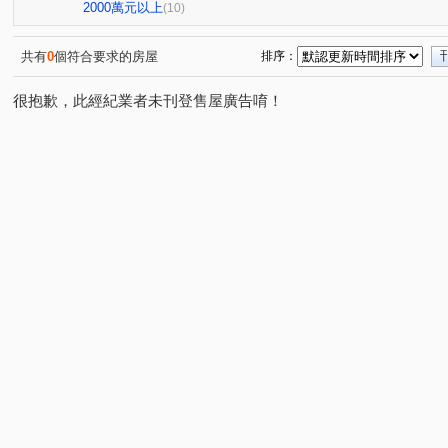
環中路三段
梅川西路四段
(1)
(1)
2000萬元以上
(10)
共有
0
個符合要求的房屋
排序：
很抱歉，此經紀業者未刊登售屋廣告唷！