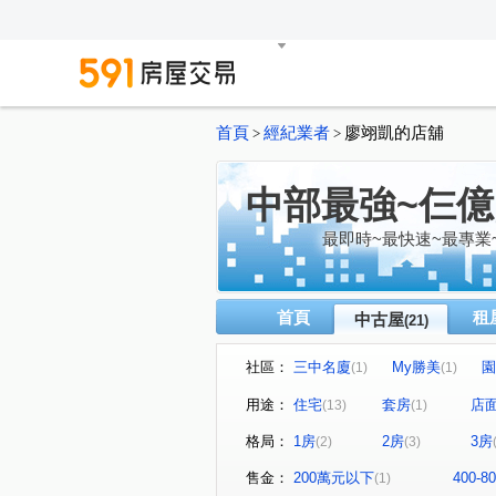
首頁
經紀業者
廖翊凱的店舖
>
>
中部最強~仨
最即時~最快速~最專業
首頁
租
中古屋
(21)
社區：
三中名廈
My勝美
園
(1)
(1)
文心1
瑞聯天地U區
(1)
(1)
用途：
住宅
套房
店
(13)
(1)
聚合發天廈
中友文心園邸
(1)
格局：
1房
2房
3房
(2)
(3)
博館路
青海路二段
(1)
(2)
河南東二街
大富路三段
(1)
(2)
售金：
200萬元以下
400-
(1)