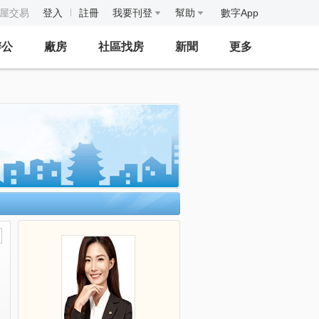
房屋交易
登入
註冊
我要刊登
幫助
數字App
辦公
廠房
社區找房
新聞
更多