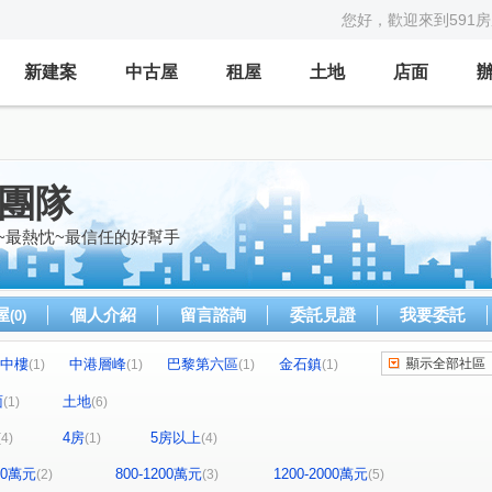
您好，歡迎來到591
新建案
中古屋
租屋
土地
店面
億團隊
~最熱忱~最信任的好幫手
屋
個人介紹
留言諮詢
委託見證
我要委託
(0)
中樓
中港層峰
巴黎第六區
金石鎮
顯示全部社區
(1)
(1)
(1)
(1)
圓環東路312巷31號
金石鎮六期
赫里翁
(1)
(1)
(1)
面
土地
(1)
(6)
中興路二段
福貴路
竹興段
(1)
(1)
(1)
(1)
4房
5房以上
(4)
(1)
(4)
立德街
上安路
文心路四段
(1)
(1)
(2)
福聯街
圓環東路
文昌一街
(1)
(1)
(1)
800萬元
800-1200萬元
1200-2000萬元
(2)
(3)
(5)