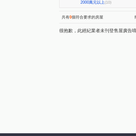
環中路三段
梅川西路四段
(1)
2000萬元以上
(10)
共有
0
個符合要求的房屋
很抱歉，此經紀業者未刊登售屋廣告