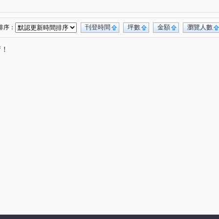
(1)
刊登時間
坪數
金額
瀏覽人數
排序：
唷！