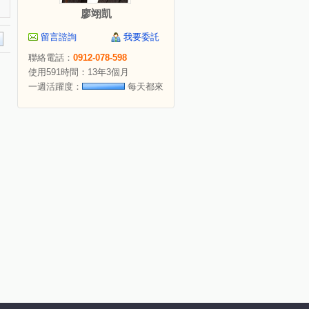
廖翊凱
留言諮詢
我要委託
聯絡電話：
0912-078-598
使用591時間：13年3個月
一週活躍度：
每天都來