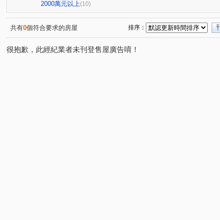
環中路三段
梅川西路四段
(1)
(1)
2000萬元以上
(10)
共有
0
個符合要求的房屋
排序：
很抱歉，此經紀業者未刊登售屋廣告唷！