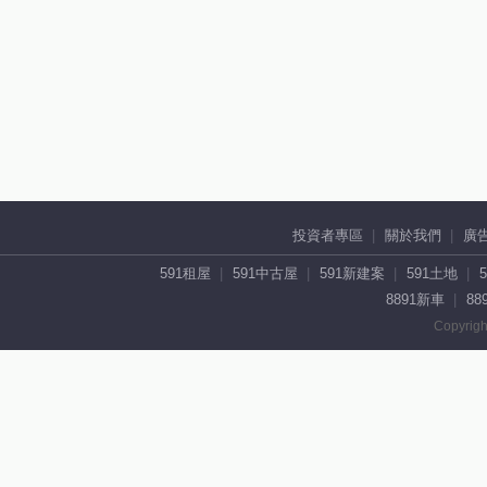
投資者專區
關於我們
廣
591租屋
591中古屋
591新建案
591土地
8891新車
88
Copyrigh