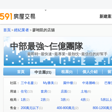
新建案
首頁
經紀業者
廖翊凱的店舖
>
>
中部最強~仨億團隊
最即時~最快速~最專業~最熱忱~最信任的好幫手
首頁
租屋
個人介紹
留
中古屋
(0)
(21)
社區：
三中名廈
My勝美
園中樓
中港層峰
巴黎
(1)
(1)
(1)
(1)
文心1
瑞聯天地U區
圓環東路312巷31號
金石
(1)
(1)
(1)
用途：
住宅
套房
店面
土地
(13)
(1)
(1)
(6)
聚合發天廈
中友文心園邸
中興路二段
福貴路
(1)
(1)
(1)
(
格局：
1房
2房
3房
4房
5房以
(2)
(3)
(4)
(1)
博館路
青海路二段
立德街
上安路
文心
(1)
(2)
(1)
(1)
河南東二街
大富路三段
福聯街
圓環東路
(1)
(2)
(1)
(1)
售金：
200萬元以下
400-800萬元
800-1200萬
(1)
(2)