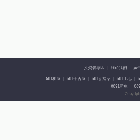
投資者專區
關於我們
廣
591租屋
591中古屋
591新建案
591土地
8891新車
88
Copyrigh