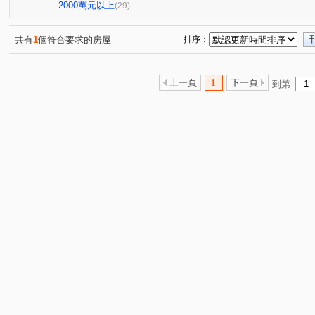
山下段
中華路
東福路
中正路
文化街
(3)
(1)
(2)
(1)
(1)
2000萬元以上
(29)
華勛街
吉長街
民生路
中北路二段
大觀
(1)
(1)
(1)
(1)
大路段
環南路三段
廣興三街
大莊路
新
(2)
(1)
(1)
(1)
共有
1
個符合要求的房屋
排序：
楊湖路三段
忠愛路二段
忠勇街
南豐路
(1)
(1)
(1)
(1)
延平路
健行路
福德村
民生街
瑞坪路
(1)
(1)
(1)
(1)
(1)
上一頁
1
下一頁
到第
正義路
環北路
福興街
新洲五街
介壽路
(1)
(2)
(1)
(1)
樂捷段
東坑路
大連街
金溪路
大仁街
(1)
(1)
(1)
(1)
(1)