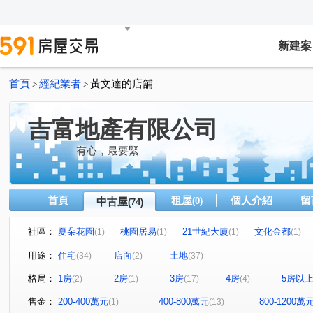
新建案
首頁
經紀業者
黃文達的店舖
>
>
吉富地產有限公司
有心，最要緊
首頁
租屋
個人介紹
留
中古屋
(0)
(74)
社區：
夏朵花園
桃園居易
21世紀大廈
文化金都
(1)
(1)
(1)
(1)
"無"
龍潭海德堡花園
"無"
大皇冠
當代米
(1)
(1)
(1)
(1)
用途：
住宅
店面
土地
(34)
(2)
(37)
鉑金閱第二期
透天店面
苗栗美農舍
大台北國
(1)
(1)
(1)
格局：
1房
2房
3房
4房
5房以
(2)
(1)
(17)
(4)
帝王新廈
丰閣
布拉格文學苑III期
春虹麗晶花
(1)
(1)
(1)
舞揚一綻
中山西路二段
三座屋段
中正路三段
(1)
(1)
(1)
(
售金：
200-400萬元
400-800萬元
800-1200萬
(1)
(13)