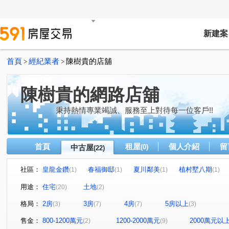
新建案
首頁
經紀業者
陳樹貴的店舖
>
>
陳樹貴的網路店舖
秉持熱情專業竭誠、服務至上對待每一位客戶!!
首頁
租屋
個人介紹
留
中古屋
(0)
(22)
社區：
皇龍金鑽
春福御邸
夏川鄰美
植村墅八期
(1)
(1)
(1)
(1)
星光水悅大樓
上邑十六期
東都綠學
艾美新時
(1)
(1)
(1)
用途：
住宅
土地
(20)
(2)
遠雄新源邸
華友聯EVO
遠奏曲
崙子頂段
(2)
(1)
(1)
(1)
格局：
2房
3房
4房
5房以上
(3)
(7)
(7)
(3)
永華八街
大灣路
湖美一街
永續十街
陽
(1)
(1)
(1)
(1)
健康三街
怡安路一段
崇聖路一段
海佃路二段
(1)
(1)
(1)
(
售金：
800-1200萬元
1200-2000萬元
2000萬元以
(2)
(9)