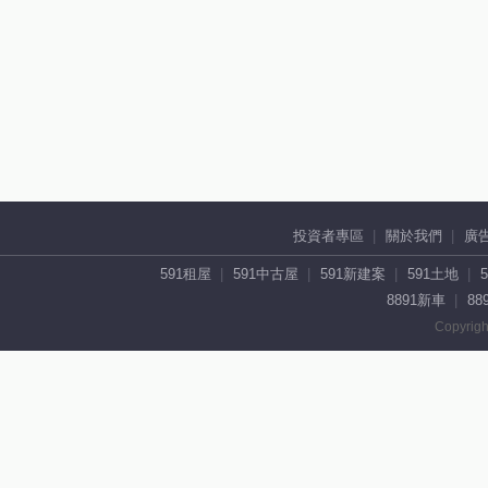
投資者專區
關於我們
廣
591租屋
591中古屋
591新建案
591土地
8891新車
88
Copyrigh