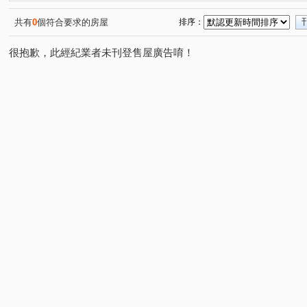
湖美街
新孝路
復國一路
崇明路
海安路
(1)
(1)
(1)
(1)
國平南路
(1)
共有
0
個符合要求的房屋
排序：
很抱歉，此經紀業者未刊登售屋廣告唷！