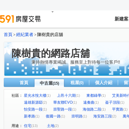
新建案
首頁
經紀業者
陳樹貴的店舖
>
>
陳樹貴的網路店舖
秉持熱情專業竭誠、服務至上對待每一位客戶!!
首頁
租屋
個人介紹
留
中古屋
(0)
(15)
社區：
星光水悅大樓
上邑十六期
東都綠學
艾美新時
(1)
(1)
(1)
遠雄新源邸
華友聯EVO
遠奏曲
崙子頂段
(2)
(1)
(1)
(1)
怡安路一段
崇聖路一段
海佃路二段
平實路
(1)
(1)
(1)
(1)
新孝路
復國一路
崇明路
海安路三段
萬
(1)
(1)
(1)
(2)
用途：
住宅
土地
(13)
(2)