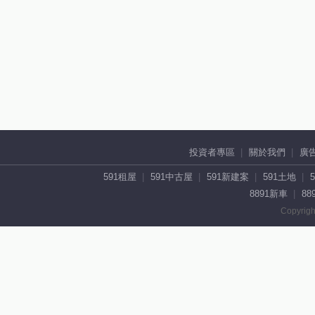
投資者專區
關於我們
廣
591租屋
591中古屋
591新建案
591土地
8891新車
88
Copyrigh