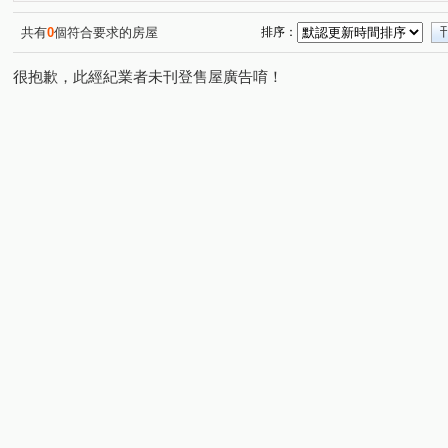
大松花漾
台中親家三期
勝美琚
達麗大道
(1)
(1)
(1)
(1)
美好莊園 NO.3 夏卡爾
登陽廊香
采揚晴空
基
(1)
(2)
(1)
共有
0
個符合要求的房屋
排序：
昌平京樺
中正路一段
黎明路二段
樹孝路
(1)
(1)
(1)
(1)
很抱歉，此經紀業者未刊登售屋廣告唷！
高工南路
昌平東六路
復興北路
洲際路
(1)
(1)
(1)
(1)
文心路四段
雷中街
後庄六街
金龍街
熱
(1)
(1)
(1)
(1)
自由路四段
明誠四路
健行路
雅楓街
和
(1)
(1)
(1)
(1)
崇德十六路
祥順路一段
大墩七街
向心路
(1)
(3)
(1)
(1)
四平路
太順五街
敦富路
向上路五段
福
(1)
(1)
(2)
(2)
英士路
建功路
青海南街
東福路
山西路
(1)
(1)
(1)
(1)
長億南街
長弘街
昌平路一段
(2)
(1)
(1)