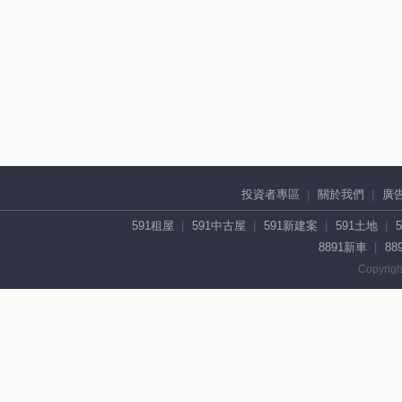
投資者專區
關於我們
廣
591租屋
591中古屋
591新建案
591土地
8891新車
88
Copyrigh