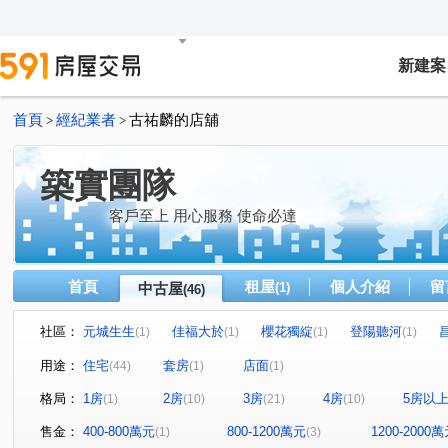
新建案
首頁
經紀業者
古祐麟的店舖
>
>
築實團隊
客戶至上 用心服務 使命必達
首頁
租屋
個人介紹
留
中古屋
(1)
(46)
社區：
元城生生
佳福大於
櫻花獨綻
登陽聽河
(1)
(1)
(1)
(1)
協勝洲際ONE
泰若天成
文心1
澄石琢光
(1)
(1)
(1)
(1)
用途：
住宅
套房
店面
(44)
(1)
(1)
允將澄境
龍騰
澄亦實築-澄玥
大城十月蜂收
(1)
(1)
(1)
(1)
格局：
1房
2房
3房
4房
5房以
(1)
(10)
(21)
(10)
總太東方悅
七期博克萊
文心森林
總太2020
(3)
(1)
(1)
(1)
泓瑞順世代
寶輝THE SPRINGS
惠宇上晴
登
(1)
(1)
(2)
售金：
400-800萬元
800-1200萬元
1200-2000
(1)
(3)