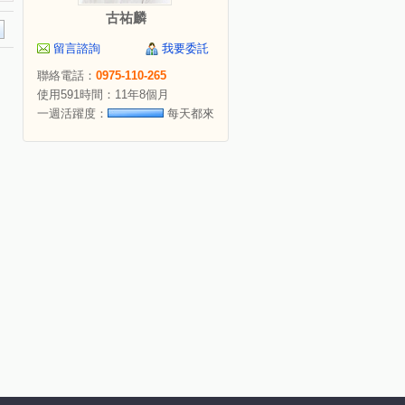
古祐麟
留言諮詢
我要委託
聯絡電話：
0975-110-265
使用591時間：11年8個月
一週活躍度：
每天都來