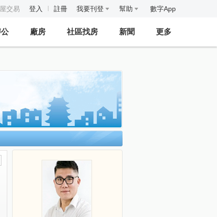
房屋交易
登入
註冊
我要刊登
幫助
數字App
辦公
廠房
社區找房
新聞
更多