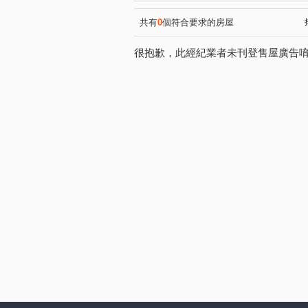
大松花漾
台中親家三期
(1)
(1)
美好莊園 NO.3 夏卡爾
登
(1)
共有
0
個符合要求的房屋
昌平京樺
中正路一段
(1)
(1)
很抱歉，此經紀業者未刊登售屋廣告
高工南路
昌平東六路
(1)
(1)
文心路四段
雷中街
(1)
(1)
自由路四段
明誠四路
(1)
(1)
崇德十六路
祥順路一段
(1)
(3)
四平路
太順五街
敦
(1)
(1)
英士路
建功路
青海
(1)
(1)
長億南街
長弘街
昌
(2)
(1)