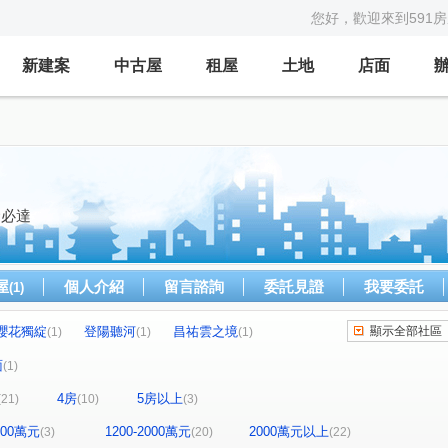
您好，歡迎來到591
新建案
中古屋
租屋
土地
店面
命必達
屋
個人介紹
留言諮詢
委託見證
我要委託
(1)
櫻花獨綻
登陽聽河
昌祐雲之境
顯示全部社區
(1)
(1)
(1)
文心1
澄石琢光
惠宇文化願景
)
(1)
(1)
(1)
面
(1)
實築-澄玥
大城十月蜂收
仁美青釀
(1)
(1)
(1)
4房
5房以上
(21)
(10)
(3)
文心森林
總太2020
舜元知了
(1)
(1)
(1)
INGS
惠宇上晴
登陽林映道
(1)
(2)
(1)
1200萬元
1200-2000萬元
2000萬元以上
(3)
(20)
(22)