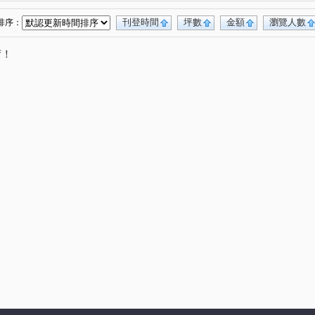
勝美琚
達麗大道
(1)
(1)
陽廊香
采揚晴空
基創悅尊
基創悅渼
(2)
(1)
(2)
(1)
刊登時間
坪數
金額
瀏覽人數
排序：
黎明路二段
樹孝路
三榮路一段
(1)
(1)
(1)
唷！
復興北路
洲際路
河北二街
(1)
(1)
(1)
後庄六街
金龍街
熱河路二段
(1)
(1)
(1)
健行路
雅楓街
和福路
中美街
(1)
(1)
(1)
(1)
大墩七街
向心路
環太東路
(1)
(1)
(1)
富路
向上路五段
福田一街
寶山五街
(2)
(2)
(1)
(1)
南街
東福路
山西路三段
龍富十一街
(1)
(1)
(2)
(1)
平路一段
(1)