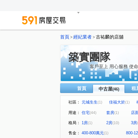
首頁
經紀業者
古祐麟的店舖
>
>
築實團隊
客戶至上 用心服務 使
首頁
租
中古屋
(46)
社區：
元城生生
佳福大於
(1)
(1)
協勝洲際ONE
泰若天成
(1)
(1
用途：
住宅
套房
店
(44)
(1)
允將澄境
龍騰
澄亦
(1)
(1)
格局：
1房
2房
3房
(1)
(10)
總太東方悅
七期博克萊
(3)
(1)
泓瑞順世代
寶輝THE SPR
(1)
售金：
400-800萬元
800-
(1)