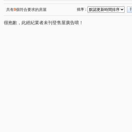
登陽林映道
大松花漾
台中親家三期
勝美琚
(1)
(1)
(1)
(1)
美好莊園 NO.3 夏卡爾
登陽廊香
采揚晴空
基
(1)
(2)
(1)
共有
0
個符合要求的房屋
排序：
昌平京樺
新興路
中正路一段
黎明路二段
(1)
(1)
(2)
(1)
很抱歉，此經紀業者未刊登售屋廣告唷！
三榮路一段
高工南路
昌平東六路
復興北路
(1)
(1)
(1)
(1)
河北二街
文心路四段
雷中街
後庄六街
(1)
(1)
(1)
(1)
熱河路二段
自由路四段
明誠四路
健行路
(1)
(1)
(1)
(1)
中美街
崇德十六路
祥順路一段
大墩七街
(1)
(1)
(3)
(1)
環太東路
四平路
太順五街
敦富路
向上
(1)
(1)
(1)
(2)
寶山五街
英士路
建功路
青海南街
東福
(1)
(1)
(1)
(1)
龍富十一街
長億南街
長弘街
昌平路一段
(1)
(2)
(1)
(1)