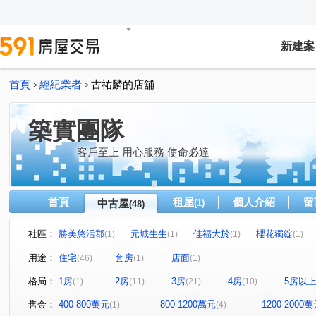
新建案
首頁
經紀業者
古祐麟的店舖
>
>
築實團隊
客戶至上 用心服務 使命必達
首頁
租屋
個人介紹
留
中古屋
(1)
(48)
社區：
勝美悠活郡
元城生生
佳福大於
櫻花獨綻
(1)
(1)
(1)
(1)
昌祐雲之境
協勝洲際ONE
泰若天成
文心1
(1)
(1)
(1)
(1)
用途：
住宅
套房
店面
(46)
(1)
(1)
惠宇文化願景
允將澄境
龍騰
澄亦實築-澄玥
(1)
(1)
(1)
(1)
格局：
1房
2房
3房
4房
5房以
(1)
(11)
(21)
(10)
仁美青釀
總太東方悅
七期博克萊
文心森林
(1)
(3)
(1)
(1)
舜元知了
泓瑞順世代
寶輝THE SPRINGS
惠
(1)
(1)
(1)
售金：
400-800萬元
800-1200萬元
1200-2000
(1)
(4)