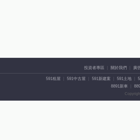
投資者專區
關於我們
廣
591租屋
591中古屋
591新建案
591土地
8891新車
88
Copyrigh