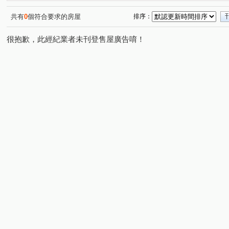
大松花漾
台中親家三期
勝美琚
達麗大道
(1)
(1)
(1)
(1)
美好莊園 NO.3 夏卡爾
登陽廊香
采揚晴空
基
(1)
(2)
(1)
共有
0
個符合要求的房屋
排序：
昌平京樺
中正路一段
黎明路二段
樹孝路
(1)
(1)
(1)
(1)
很抱歉，此經紀業者未刊登售屋廣告唷！
高工南路
昌平東六路
復興北路
洲際路
(1)
(1)
(1)
(1)
文心路四段
雷中街
後庄六街
金龍街
熱
(1)
(1)
(1)
(1)
自由路四段
明誠四路
健行路
雅楓街
和
(1)
(1)
(1)
(1)
崇德十六路
祥順路一段
大墩七街
向心路
(1)
(3)
(1)
(1)
四平路
太順五街
敦富路
向上路五段
福
(1)
(1)
(2)
(2)
英士路
建功路
青海南街
東福路
山西路
(1)
(1)
(1)
(1)
長億南街
長弘街
昌平路一段
(2)
(1)
(1)