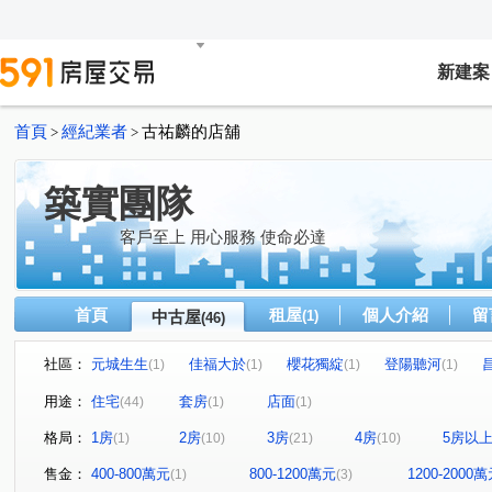
新建案
首頁
經紀業者
古祐麟的店舖
>
>
築實團隊
客戶至上 用心服務 使命必達
首頁
租屋
個人介紹
留
中古屋
(1)
(46)
社區：
元城生生
佳福大於
櫻花獨綻
登陽聽河
(1)
(1)
(1)
(1)
協勝洲際ONE
泰若天成
文心1
澄石琢光
(1)
(1)
(1)
(1)
用途：
住宅
套房
店面
(44)
(1)
(1)
允將澄境
龍騰
澄亦實築-澄玥
大城十月蜂收
(1)
(1)
(1)
(1)
格局：
1房
2房
3房
4房
5房以
(1)
(10)
(21)
(10)
總太東方悅
七期博克萊
文心森林
總太2020
(3)
(1)
(1)
(1)
泓瑞順世代
寶輝THE SPRINGS
惠宇上晴
登
(1)
(1)
(2)
售金：
400-800萬元
800-1200萬元
1200-2000
(1)
(3)