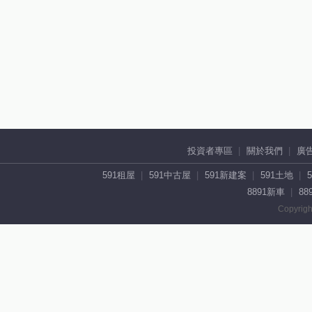
投資者專區
關於我們
廣
591租屋
591中古屋
591新建案
591土地
8891新車
88
Copyrigh