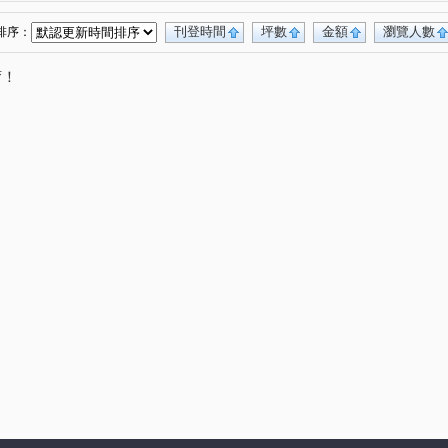
台中親家三期
勝美琚
達麗大道
(1)
(1)
(1)
陽廊香
采揚晴空
基創悅尊
基創悅渼
(2)
(1)
(2)
(1)
刊登時間
坪數
金額
瀏覽人數
排序：
正路一段
黎明路二段
樹孝路
(2)
(1)
(1)
唷！
昌平東六路
復興北路
洲際路
(1)
(1)
(1)
雷中街
後庄六街
金龍街
(1)
(1)
(1)
明誠四路
健行路
雅楓街
和福路
(1)
(1)
(1)
(1)
祥順路一段
大墩七街
向心路
(3)
(1)
(1)
順五街
敦富路
向上路五段
福田一街
(1)
(2)
(2)
(1)
功路
青海南街
東福路
山西路三段
(1)
(1)
(1)
(2)
長弘街
昌平路一段
(1)
(1)