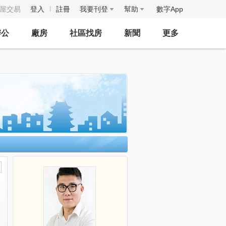
房屋交易
登入
註冊
我要刊登
幫助
數字App
辦公
廠房
社區找房
新聞
更多