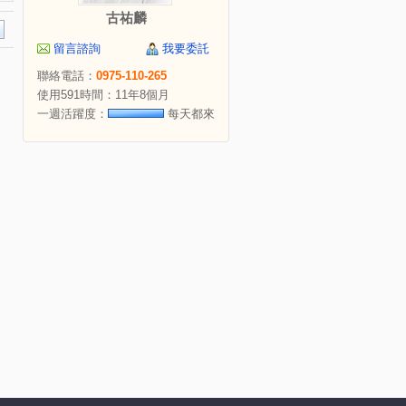
古祐麟
留言諮詢
我要委託
聯絡電話：
0975-110-265
使用591時間：11年8個月
一週活躍度：
每天都來