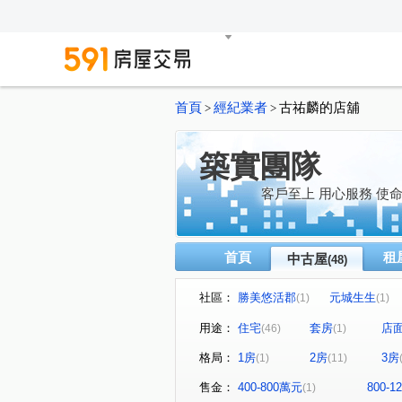
首頁
經紀業者
古祐麟的店舖
>
>
築實團隊
客戶至上 用心服務 使
首頁
租
中古屋
(48)
社區：
勝美悠活郡
元城生生
(1)
(1)
昌祐雲之境
協勝洲際ONE
(1)
用途：
住宅
套房
店
(46)
(1)
惠宇文化願景
允將澄境
(1)
(1)
格局：
1房
2房
3房
(1)
(11)
仁美青釀
總太東方悅
(1)
(3)
舜元知了
泓瑞順世代
(1)
(1)
售金：
400-800萬元
800-
(1)