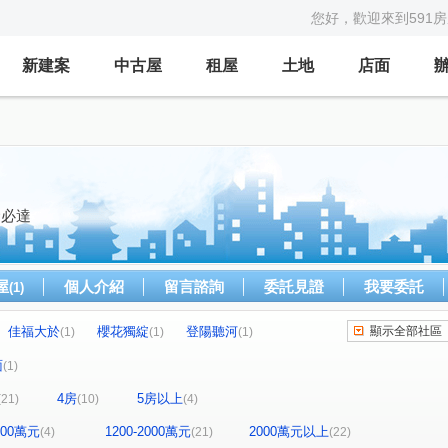
您好，歡迎來到591
新建案
中古屋
租屋
土地
店面
命必達
屋
個人介紹
留言諮詢
委託見證
我要委託
(1)
佳福大於
櫻花獨綻
登陽聽河
顯示全部社區
(1)
(1)
(1)
泰若天成
文心1
澄石琢光
(1)
(1)
(1)
(1)
面
(1)
龍騰
澄亦實築-澄玥
大城十月蜂收
(1)
(1)
(1)
4房
5房以上
(21)
(10)
(4)
七期博克萊
文心森林
總太2020
(1)
(1)
(1)
寶輝THE SPRINGS
惠宇上晴
(1)
(2)
1200萬元
1200-2000萬元
2000萬元以上
(4)
(21)
(22)