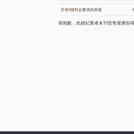
登陽林映道
大松花漾
(1)
(1)
美好莊園 NO.3 夏卡爾
登
(1)
共有
0
個符合要求的房屋
昌平京樺
新興路
中
(1)
(1)
很抱歉，此經紀業者未刊登售屋廣告
三榮路一段
高工南路
(1)
(1)
河北二街
文心路四段
(1)
(1)
熱河路二段
自由路四段
(1)
(1)
中美街
崇德十六路
(1)
(1)
環太東路
四平路
太
(1)
(1)
寶山五街
英士路
建
(1)
(1)
龍富十一街
長億南街
(1)
(2)