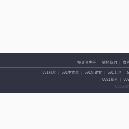
投資者專區
關於我們
廣
591租屋
591中古屋
591新建案
591土地
8891新車
88
Copyrigh