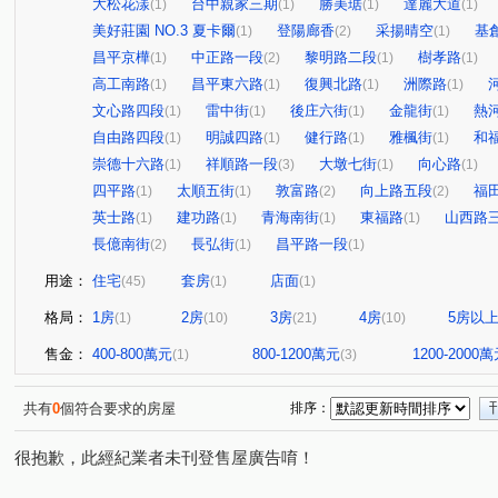
大松花漾
台中親家三期
勝美琚
達麗大道
(1)
(1)
(1)
(1)
美好莊園 NO.3 夏卡爾
登陽廊香
采揚晴空
基
(1)
(2)
(1)
昌平京樺
中正路一段
黎明路二段
樹孝路
(1)
(2)
(1)
(1)
高工南路
昌平東六路
復興北路
洲際路
(1)
(1)
(1)
(1)
文心路四段
雷中街
後庄六街
金龍街
熱
(1)
(1)
(1)
(1)
自由路四段
明誠四路
健行路
雅楓街
和
(1)
(1)
(1)
(1)
崇德十六路
祥順路一段
大墩七街
向心路
(1)
(3)
(1)
(1)
四平路
太順五街
敦富路
向上路五段
福
(1)
(1)
(2)
(2)
英士路
建功路
青海南街
東福路
山西路
(1)
(1)
(1)
(1)
長億南街
長弘街
昌平路一段
(2)
(1)
(1)
用途：
住宅
套房
店面
(45)
(1)
(1)
格局：
1房
2房
3房
4房
5房以
(1)
(10)
(21)
(10)
售金：
400-800萬元
800-1200萬元
1200-2000
(1)
(3)
共有
0
個符合要求的房屋
排序：
很抱歉，此經紀業者未刊登售屋廣告唷！