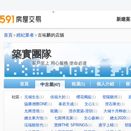
新建案
首頁
經紀業者
古祐麟的店舖
>
>
築實團隊
客戶至上 用心服務 使命必達
首頁
租屋
個人介紹
留
中古屋
(1)
(47)
社區：
元城生生
佳福大於
櫻花獨綻
登陽聽河
(1)
(1)
(1)
(1)
協勝洲際ONE
泰若天成
文心1
澄石琢光
(1)
(1)
(1)
(1)
允將澄境
龍騰
澄亦實築-澄玥
大城十月蜂收
(1)
(1)
(1)
(1)
總太東方悅
七期博克萊
文心森林
總太2020
(3)
(1)
(1)
(1)
泓瑞順世代
寶輝THE SPRINGS
惠宇上晴
登
(1)
(1)
(2)