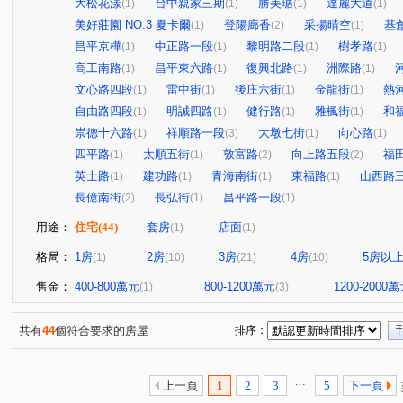
大松花漾
台中親家三期
勝美琚
達麗大道
(1)
(1)
(1)
(1)
美好莊園 NO.3 夏卡爾
登陽廊香
采揚晴空
基
(1)
(2)
(1)
昌平京樺
中正路一段
黎明路二段
樹孝路
(1)
(1)
(1)
(1)
高工南路
昌平東六路
復興北路
洲際路
(1)
(1)
(1)
(1)
文心路四段
雷中街
後庄六街
金龍街
熱
(1)
(1)
(1)
(1)
自由路四段
明誠四路
健行路
雅楓街
和
(1)
(1)
(1)
(1)
崇德十六路
祥順路一段
大墩七街
向心路
(1)
(3)
(1)
(1)
四平路
太順五街
敦富路
向上路五段
福
(1)
(1)
(2)
(2)
英士路
建功路
青海南街
東福路
山西路
(1)
(1)
(1)
(1)
長億南街
長弘街
昌平路一段
(2)
(1)
(1)
用途：
住宅
(44)
套房
店面
(1)
(1)
格局：
1房
2房
3房
4房
5房以
(1)
(10)
(21)
(10)
售金：
400-800萬元
800-1200萬元
1200-2000
(1)
(3)
共有
44
個符合要求的房屋
排序：
...
上一頁
1
2
3
5
下一頁