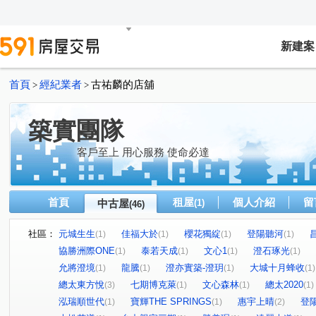
新建案
首頁
經紀業者
古祐麟的店舖
>
>
築實團隊
客戶至上 用心服務 使命必達
首頁
租屋
個人介紹
留
中古屋
(1)
(46)
社區：
元城生生
佳福大於
櫻花獨綻
登陽聽河
(1)
(1)
(1)
(1)
協勝洲際ONE
泰若天成
文心1
澄石琢光
(1)
(1)
(1)
(1)
允將澄境
龍騰
澄亦實築-澄玥
大城十月蜂收
(1)
(1)
(1)
(1)
總太東方悅
七期博克萊
文心森林
總太2020
(3)
(1)
(1)
(1)
泓瑞順世代
寶輝THE SPRINGS
惠宇上晴
登
(1)
(1)
(2)