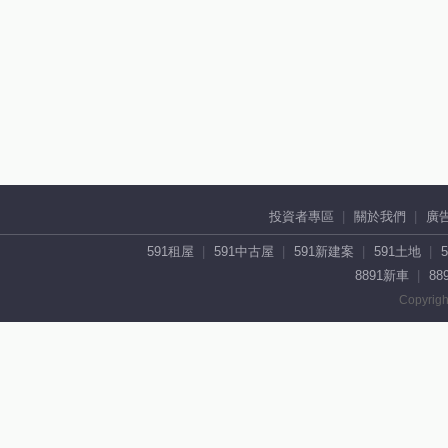
投資者專區
關於我們
廣
591租屋
591中古屋
591新建案
591土地
8891新車
88
Copyrigh