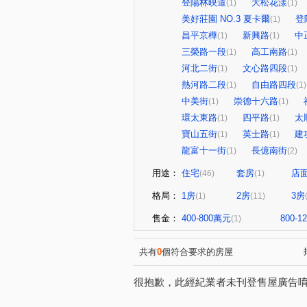
登陽林映道
大松花漾
(1)
(1)
美好莊園 NO.3 夏卡爾
登
(1)
昌平京樺
新興路
中
(1)
(1)
三榮路一段
高工南路
(1)
(1)
河北二街
文心路四段
(1)
(1)
熱河路二段
自由路四段
(1)
(1)
中美街
崇德十六路
(1)
(1)
環太東路
四平路
太
(1)
(1)
寶山五街
英士路
建
(1)
(1)
龍富十一街
長億南街
(1)
(2)
用途：
住宅
套房
店
(46)
(1)
格局：
1房
2房
3房
(1)
(11)
售金：
400-800萬元
800-
(1)
共有
0
個符合要求的房屋
很抱歉，此經紀業者未刊登售屋廣告