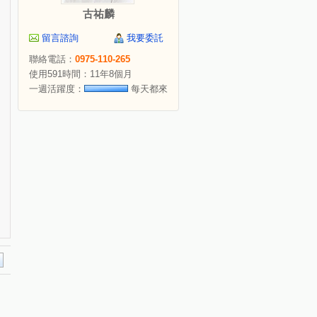
古祐麟
留言諮詢
我要委託
聯絡電話：
0975-110-265
使用591時間：11年8個月
一週活躍度：
每天都來