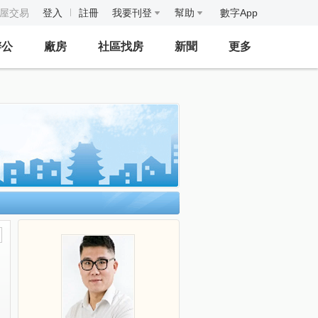
房屋交易
登入
註冊
我要刊登
幫助
數字App
辦公
廠房
社區找房
新聞
更多