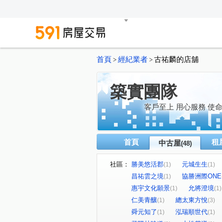
首頁
經紀業者
古祐麟的店舖
>
>
築實團隊
客戶至上 用心服務 使
首頁
租
中古屋
(48)
社區：
勝美悠活郡
元城生生
(1)
(1)
昌祐雲之境
協勝洲際ONE
(1)
惠宇文化願景
允將澄境
(1)
(1)
仁美青釀
總太東方悅
(1)
(3)
舜元知了
泓瑞順世代
(1)
(1)