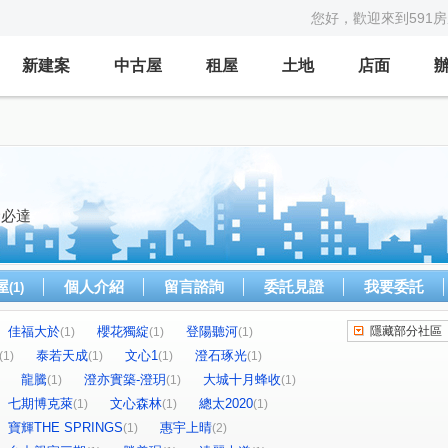
您好，歡迎來到591
新建案
中古屋
租屋
土地
店面
命必達
屋
個人介紹
留言諮詢
委託見證
我要委託
(1)
佳福大於
櫻花獨綻
登陽聽河
隱藏部分社區
(1)
(1)
(1)
泰若天成
文心1
澄石琢光
(1)
(1)
(1)
(1)
龍騰
澄亦實築-澄玥
大城十月蜂收
(1)
(1)
(1)
七期博克萊
文心森林
總太2020
(1)
(1)
(1)
寶輝THE SPRINGS
惠宇上晴
(1)
(2)