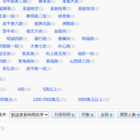
台中親家三期
勝美琚
達麗大道
(1)
(1)
(1)
陽廊香
采揚晴空
基創悅尊
基創悅渼
(2)
(1)
(2)
(1)
正路一段
黎明路二段
樹孝路
(2)
(1)
(1)
昌平東六路
復興北路
洲際路
(1)
(1)
(1)
雷中街
後庄六街
金龍街
(1)
(1)
(1)
明誠四路
健行路
雅楓街
和福路
(1)
(1)
(1)
(1)
祥順路一段
大墩七街
向心路
(3)
(1)
(1)
順五街
敦富路
向上路五段
福田一街
(1)
(2)
(2)
(1)
功路
青海南街
東福路
山西路三段
(1)
(1)
(1)
(2)
長弘街
昌平路一段
(1)
(1)
面
(1)
4房
5房以上
(21)
(10)
(4)
1200萬元
1200-2000萬元
2000萬元以上
(4)
(21)
(22)
刊登時間
坪數
金額
瀏覽人數
排序：
唷！