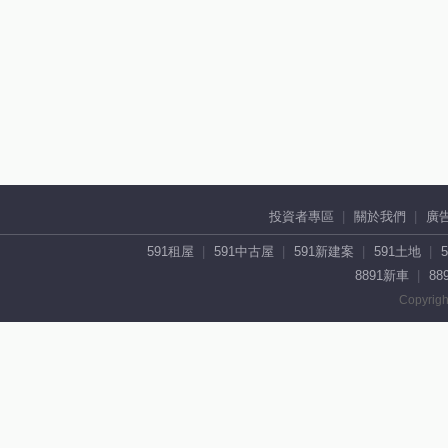
投資者專區
關於我們
廣
591租屋
591中古屋
591新建案
591土地
8891新車
88
Copyrigh