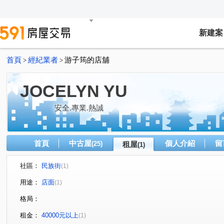
新建案
首頁
經紀業者
游子筠的店舖
>
>
JOCELYN YU
安全.專業.熱誠
首頁
中古屋
個人介紹
留
(25)
租屋
(1)
社區：
民族街
(1)
用途：
店面
(1)
格局：
租金：
40000元以上
(1)