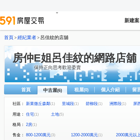
新建案
首頁
經紀業者
呂佳紋的店舖
>
>
房仲E姐呂佳紋的網路店舖
保持正向思考歡迎委賣
首頁
租屋
個人介紹
留
中古屋
(0)
(6)
社區：
新業微丘森鄰
里城段
碧柳段
洲際段
屏
(1)
(1)
(1)
(1)
用途：
住宅
土地
(1)
(5)
格局：
2房
(1)
售金：
800-1200萬元
1200-2000萬元
2000萬元以
(3)
(1)