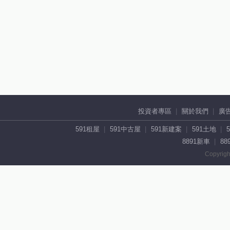
投資者專區
關於我們
廣
591租屋
591中古屋
591新建案
591土地
8891新車
88
Copyrigh