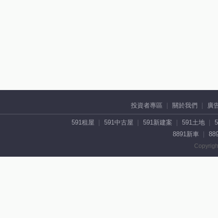
投資者專區
關於我們
廣
591租屋
591中古屋
591新建案
591土地
8891新車
88
Copyrigh