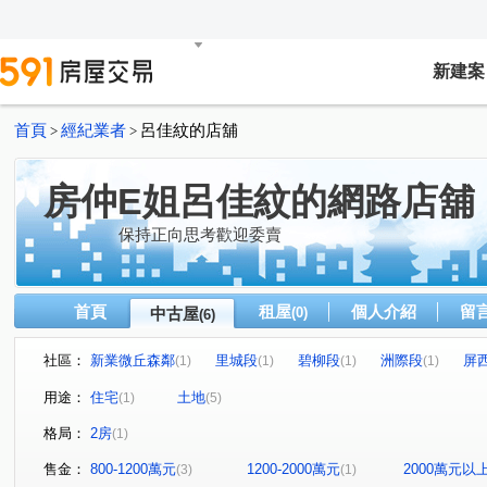
新建案
首頁
經紀業者
呂佳紋的店舖
>
>
房仲E姐呂佳紋的網路店舖
保持正向思考歡迎委賣
首頁
租屋
個人介紹
留
中古屋
(0)
(6)
社區：
新業微丘森鄰
里城段
碧柳段
洲際段
屏
(1)
(1)
(1)
(1)
用途：
住宅
土地
(1)
(5)
格局：
2房
(1)
售金：
800-1200萬元
1200-2000萬元
2000萬元以
(3)
(1)