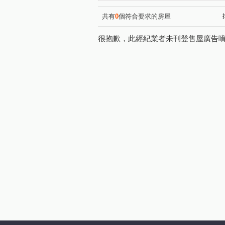
共有
0
個符合要求的房屋
很抱歉，此經紀業者未刊登售屋廣告