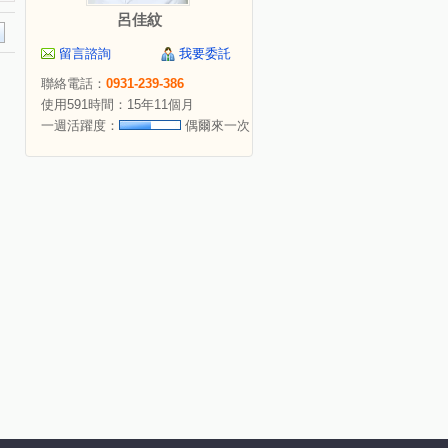
呂佳紋
留言諮詢
我要委託
聯絡電話：
0931-239-386
使用591時間：15年11個月
一週活躍度：
偶爾來一次