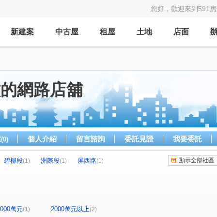
您好，歡迎來到591
新建案
中古屋
租屋
土地
店面
紋的網路店舖
屋
個人介紹
留言諮詢
委託見證
我要委託
(0)
碧柳段
洲際段
屏西路
顯示全部社區
(1)
(1)
(1)
-2000萬元
2000萬元以上
(1)
(2)