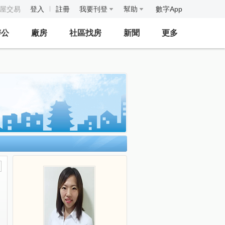
房屋交易
登入
註冊
我要刊登
幫助
數字App
辦公
廠房
社區找房
新聞
更多