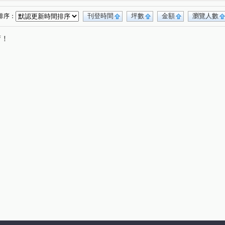
刊登時間
坪數
金額
瀏覽人數
排序：
唷！