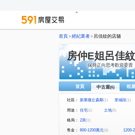
首頁
經紀業者
呂佳紋的店舖
>
>
房仲E姐呂佳
保持正向思考歡迎委賣
首頁
租
中古屋
(6)
社區：
新業微丘森鄰
里城段
(1)
(1)
用途：
住宅
土地
(1)
(5)
格局：
2房
(1)
售金：
800-1200萬元
1200
(3)