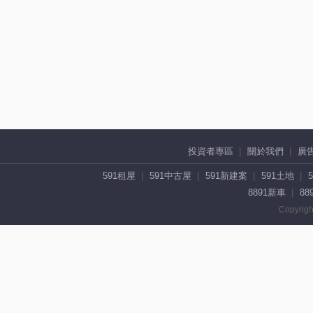
投資者專區
關於我們
廣
591租屋
591中古屋
591新建案
591土地
8891新車
88
Copyrigh