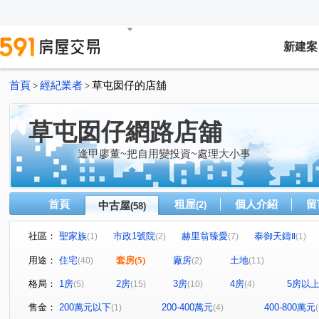
新建案
首頁
經紀業者
草屯囡仔的店舖
>
>
草屯囡仔網路店舖
逢甲廖董~把自用變投資~處理大小事
首頁
租屋
個人介紹
留
中古屋
(2)
(58)
社區：
聖家族
市政1號院
赫里翁臻愛
泰御天鑄Ⅱ
(1)
(2)
(7)
(1)
比佛利山莊
廣三大時代大廈
大衛營
狀元家庭
(1)
(1)
(2)
(
用途：
住宅
套房
(5)
廠房
土地
(40)
(2)
(11)
藝術皇家三期
華富街75號華廈
總統閣廈
松竹
(1)
(1)
(1)
格局：
1房
2房
3房
4房
5房以
(5)
(15)
(10)
(4)
漢陞圓山
VVS1
木森福隆
市場角間透店
(1)
(1)
(1)
(1)
東南大鎮
低總價超美公寓
西屯路二段297-16號華廈
(1)
(1)
(
售金：
200萬元以下
200-400萬元
400-800萬元
(1)
(4)