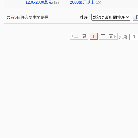
寶爵金鑽
寓上里安
頭汴坑段
五權七街
(1)
(1)
(1)
(1)
1200-2000萬元
2000萬元以上
(12)
(15)
市政路
西安街
環中路二段
青海路二段
(2)
(1)
(7)
(2)
西屯路二段
華美街
忠明南路
工學二街
(2)
(2)
(1)
(1)
共有
5
個符合要求的房屋
排序：
瀋陽路三段
健民路
瀋陽北路
中山路三段
(1)
(1)
(1)
(1)
天津路四段
昌平路二段
中新巷
敦富一街
(1)
(1)
(1)
(1)
上一頁
1
下一頁
到第
大鵬市場四巷
東平路
大鵬市場三巷
自強三路
(1)
(1)
(1)
(
草湖路
麻園西街
黎明路三段
青海南街
(1)
(1)
(1)
(1)