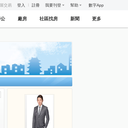
房屋交易
登入
註冊
我要刊登
幫助
數字App
辦公
廠房
社區找房
新聞
更多