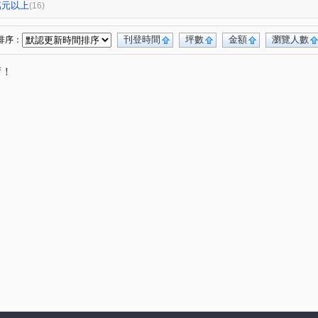
中路二段
青海路二段
臺灣大道二段
(7)
(2)
(1)
0萬元以上
(16)
忠明南路
工學二街
逢甲路
進化北路
(1)
(1)
(1)
(3)
瀋陽北路
三民一街
華貴街
(1)
(2)
(1)
刊登時間
坪數
金額
瀏覽人數
排序：
中新巷
敦富一街
中山路
(1)
(1)
(1)
唷！
大鵬市場三巷
自強三路
龍泉街
(1)
(1)
(1)
明路三段
青海南街
市政路
南平街
(1)
(1)
(1)
(1)