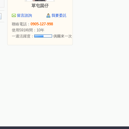
草屯囡仔
留言諮詢
我要委託
聯絡電話：
0905-127-998
使用591時間：10年
一週活躍度：
偶爾來一次