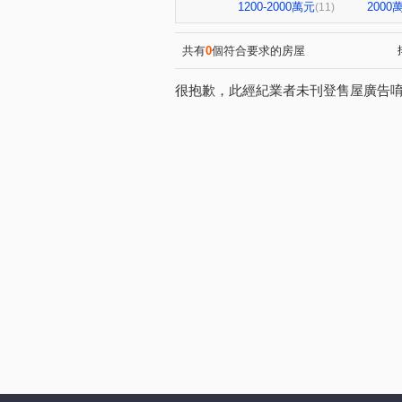
頭汴坑段
西安街
環
(1)
(1)
1200-2000萬元
200
(11)
西屯路二段
華美街
(1)
(2)
瀋陽路三段
健民路
(1)
(1)
共有
0
個符合要求的房屋
天津路四段
昌平路二段
(1)
(1)
很抱歉，此經紀業者未刊登售屋廣告
大鵬市場四巷
東平路
(1)
(1)
草湖路
麻園西街
黎
(1)
(1)
長安路二段
自強街
(1)
(1)