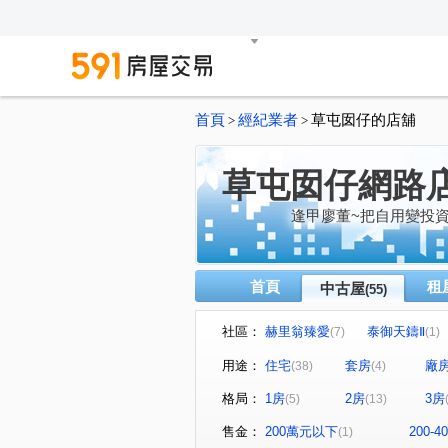
首頁
經紀業者
草屯囡仔的店舖
>
>
草屯囡仔網路
逢甲廖董~把自用變投
首頁
租
中古屋
(55)
社區：
赫里翁臻愛
泰御天鑄Ⅱ
(7)
(1)
廣三大時代大廈
大衛營
(1)
(2)
用途：
住宅
套房
廠
(38)
(4)
華富街75號華廈
總統閣廈
(1)
格局：
1房
2房
3房
(5)
(13)
VVS1
木森福隆
市
(1)
(1)
低總價超美公寓
允將一著
(1)
售金：
200萬元以下
200-
(1)