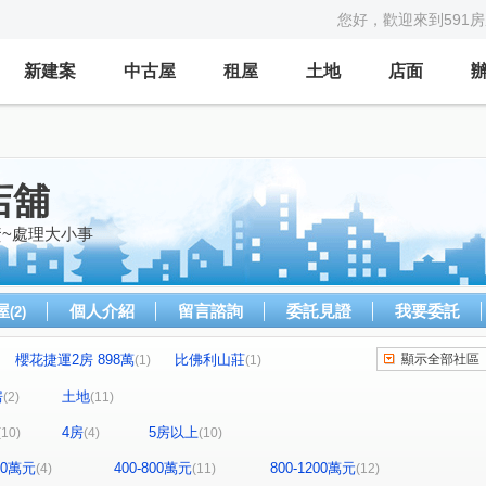
您好，歡迎來到591
新建案
中古屋
租屋
土地
店面
店舖
資~處理大小事
屋
個人介紹
留言諮詢
委託見證
我要委託
(2)
櫻花捷運2房 898萬
比佛利山莊
顯示全部社區
(1)
(1)
狀元家庭
昌祐 大薪計劃
藝術皇家三期
(1)
(1)
(1)
房
土地
(2)
(11)
松竹領航。『竹月館』
漢陞圓山
(1)
(1)
(1)
4房
5房以上
(10)
(4)
(10)
場角間透店
展豐臻品墅
東南大鎮
(1)
(1)
(1)
市政1號院
寶爵金鑽
寓上里安
(1)
(1)
(1)
(1)
400萬元
400-800萬元
800-1200萬元
(4)
(11)
(12)