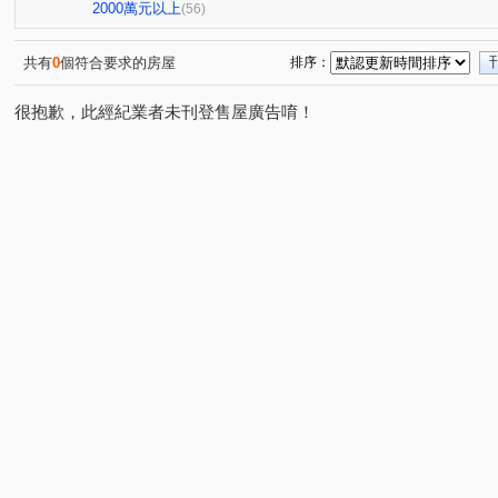
延壽街356巷2弄7號
敦化北路222巷15號
E蝶
(1)
(1)
(1)
2000萬元以上
(56)
龍躍大廈
長鴻大樓
紫羅蘭大廈
崇光新村
(2)
(1)
(1)
(1)
哈密街151號
台北大國民
豪美
萬象大樓
(1)
(1)
(1)
(1)
共有
0
個符合要求的房屋
排序：
21世紀福祿大樓
玫瑰觀光投資大廈
南京333
(1)
(1)
(1)
很抱歉，此經紀業者未刊登售屋廣告唷！
台北檳城大有座
台北時代廣場
建國大廈
金石
(1)
(1)
(1)
松林大廈
和平東路三段308巷51號
昶春
泰碁
(1)
(1)
(1)
天祥路3號
華固鼎苑
經國
國泰松江吉祥
(1)
(1)
(2)
(1)
政大威秀
帛詩華
京華大廈
長虹Nasdak
(1)
(1)
(1)
(1)
三層段
四維路
民權東路二段
新生北路二段
(1)
(1)
(2)
(3)
林森北路
雙連街
吉林路
長安東路一段
(5)
(1)
(4)
(2)
溪口街
民生東路一段
錦州街
民生東路三段
(1)
(1)
(2)
(2)
敦化南路一段
前港街
中原街
龍江路
復
(1)
(1)
(1)
(1)
登林路
中山北路二段
延壽街
敦化北路
(1)
(7)
(1)
(1)
新生南路一段
南京西路
松隆路
思源路
(1)
(1)
(1)
(1)
大觀街
民權路
新生北路三段
三民路
溫
(2)
(1)
(1)
(1)
仁愛路
幸福東路
大興路
中山北路一段
(1)
(1)
(1)
(1)
秀明路一段
環河南路一段
新生北路一段
基隆
(2)
(1)
(1)
民有東路
植福路
建國北路二段
西寧南路
(1)
(1)
(1)
(1)
重慶北路二段
合江街
天祥路
經國路
指
(1)
(1)
(1)
(2)