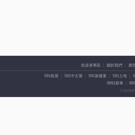
投資者專區
關於我們
廣
591租屋
591中古屋
591新建案
591土地
8891新車
88
Copyrigh