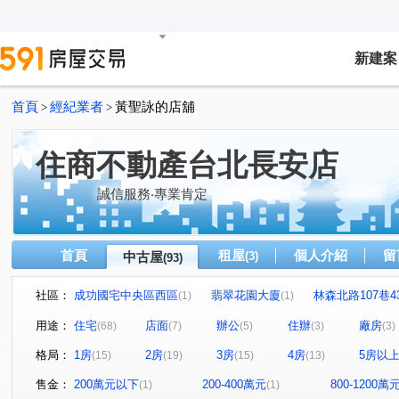
新建案
首頁
經紀業者
黃聖詠的店舖
>
>
住商不動產台北長安店
誠信服務‧專業肯定
首頁
租屋
個人介紹
留
中古屋
(3)
(93)
社區：
成功國宅中央區西區
翡翠花園大廈
林森北路107巷4
(1)
(1)
梅園
台北京宴
花樣
琥珀名廈
小富邦大
(1)
(1)
(1)
(1)
用途：
住宅
店面
辦公
住辦
廠房
(68)
(7)
(5)
(3)
(3)
金王通商大樓
錦州街451號
興安華城
松江路10
(1)
(1)
(2)
格局：
1房
2房
3房
4房
5房以
(15)
(19)
(15)
(13)
金洋大樓
七喜大廈
榮華園
三普安和大樓
(1)
(1)
(1)
(1)
吉林談天樓公寓
中山自在
松江路100巷15號
(2)
(5)
(1)
售金：
200萬元以下
200-400萬元
800-1200萬
(1)
(1)