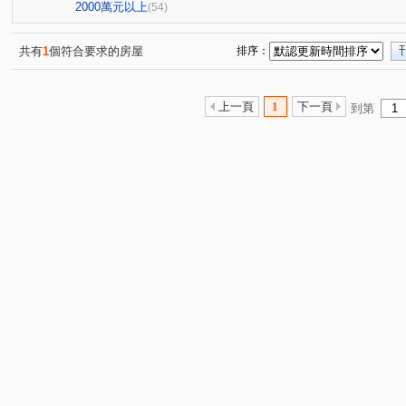
延壽街356巷2弄7號
敦化北路222巷15號
E蝶
(1)
(1)
(1)
2000萬元以上
(54)
龍躍大廈
長鴻大樓
紫羅蘭大廈
崇光新村
(2)
(1)
(1)
(1)
哈密街151號
台北大國民
豪美
萬象大樓
(1)
(1)
(1)
(1)
共有
1
個符合要求的房屋
排序：
21世紀福祿大樓
玫瑰觀光投資大廈
南京333
(1)
(1)
(1)
台北檳城大有座
台北時代廣場
建國大廈
金石
(1)
(1)
(1)
上一頁
1
下一頁
到第
松林大廈
和平東路三段308巷51號
昶春
泰碁
(1)
(1)
(1)
天祥路3號
華固鼎苑
經國
國泰松江吉祥
(1)
(1)
(2)
(1)
政大威秀
帛詩華
京華大廈
長虹Nasdak
(1)
(1)
(1)
(1)
民權東路二段
新生北路二段
長安東路二段
林
(2)
(3)
(2)
吉林路
長安東路一段
峨嵋街
復興北路
(4)
(2)
(1)
(1)
民生東路一段
錦州街
民生東路三段
松江路
(1)
(2)
(2)
(6)
前港街
中原街
龍江路
復興南路一段
登
(1)
(1)
(1)
(1)
中山北路二段
延壽街
敦化北路
八德路四段
(6)
(1)
(1)
(2)
南京西路
松隆路
思源路
環河南路一段
(1)
(1)
(1)
(1)
新生北路三段
三民路
溫州街
哈密街
仁
(1)
(1)
(1)
(1)
大興路
中山北路一段
安東街
秀明路一段
(1)
(1)
(1)
(2)
新生北路一段
基隆路一段
民生街
民有東路
(1)
(1)
(1)
(1)
建國北路二段
西寧南路
和平東路三段
重慶北
(1)
(1)
(1)
天祥路
經國路
指南路三段
基隆路二段
(1)
(2)
(1)
(1)