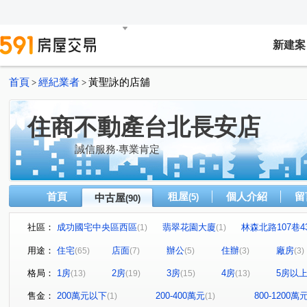
新建案
首頁
經紀業者
黃聖詠的店舖
>
>
住商不動產台北長安店
誠信服務‧專業肯定
首頁
租屋
個人介紹
留
中古屋
(5)
(90)
社區：
成功國宅中央區西區
翡翠花園大廈
林森北路107巷4
(1)
(1)
梅園
台北京宴
花樣
琥珀名廈
小富邦大
(1)
(1)
(1)
(1)
用途：
住宅
店面
辦公
住辦
廠房
(65)
(7)
(5)
(3)
(3)
金王通商大樓
錦州街451號
興安華城
松江路10
(1)
(1)
(2)
格局：
1房
2房
3房
4房
5房以
(13)
(19)
(15)
(13)
金洋大樓
七喜大廈
榮華園
三普安和大樓
(1)
(1)
(1)
(1)
吉林談天樓公寓
中山自在
松江路100巷15號
(2)
(4)
(1)
售金：
200萬元以下
200-400萬元
800-1200萬
(1)
(1)