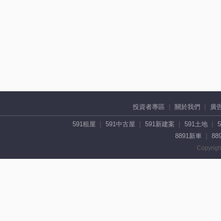
投資者專區
關於我們
廣
591租屋
591中古屋
591新建案
591土地
8891新車
88
Copyrigh