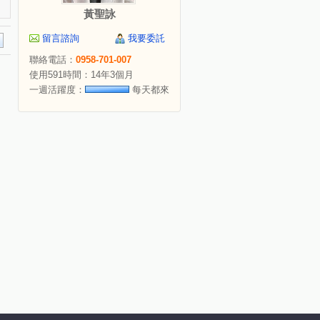
黃聖詠
留言諮詢
我要委託
聯絡電話：
0958-701-007
使用591時間：14年3個月
一週活躍度：
每天都來