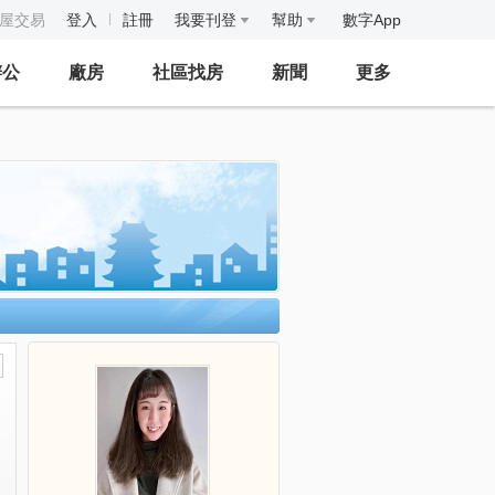
房屋交易
登入
註冊
我要刊登
幫助
數字App
辦公
廠房
社區找房
新聞
更多