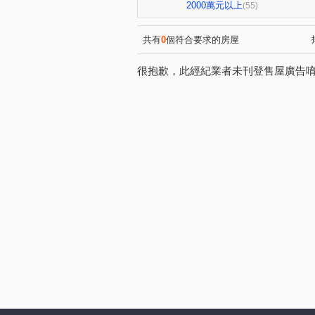
延壽街356巷2弄7號
敦化北
(1)
2000萬元以上
(55)
龍躍大廈
長鴻大樓
(2)
(1)
哈密街151號
台北大國民
(1)
(
共有
0
個符合要求的房屋
21世紀福祿大樓
玫瑰觀光
(1)
很抱歉，此經紀業者未刊登售屋廣告
台北檳城大有座
台北時代
(1)
松林大廈
和平東路三段30
(1)
天祥路3號
華固鼎苑
(1)
(1)
政大威秀
帛詩華
京
(1)
(1)
三層段
四維路
民權
(1)
(1)
林森北路
雙連街
吉
(5)
(1)
溪口街
民生東路一段
(1)
(1)
敦化南路一段
前港街
(1)
(1)
登林路
中山北路二段
(1)
(7)
新生南路一段
南京西路
(1)
(1)
大觀街
民權路
新生
(2)
(1)
仁愛路
幸福東路
大
(1)
(1)
秀明路一段
環河南路一段
(2)
民有東路
植福路
建
(1)
(1)
重慶北路二段
合江街
(1)
(1)