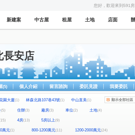
您好，歡迎來到591
新建案
中古屋
租屋
土地
店面
北長安店
屋
個人介紹
留言諮詢
委託見證
我要委託
(5)
花園大廈
林森北路107巷43號
中山直美
顯示全部社區
(1)
(1)
(1)
琥珀名廈
小富邦大樓
台企興隆大廈
1)
(1)
(1)
(1)
公
住辦
廠房
車位
土地
(5)
(3)
(3)
(2)
(4)
號
興安華城
松江路100巷18號
(1)
(2)
(1)
4房
5房以上
(15)
(13)
(9)
榮華園
三普安和大樓
貿商二村A區
(1)
(1)
(1)
松江路100巷15號
榕榕園
(5)
(1)
(1)
400萬元
800-1200萬元
1200-2000萬元
(1)
(11)
(24)