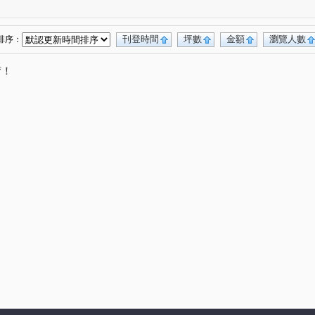
路222巷15號
E蝶
信義WOW
(1)
(1)
(1)
紫羅蘭大廈
崇光新村
溫州梅花
(1)
(1)
(1)
豪美
萬象大樓
松江南京
1)
(1)
(1)
(1)
刊登時間
坪數
金額
瀏覽人數
排序：
投資大廈
南京333
新興名廈
(1)
(1)
(1)
唷！
廣場
建國大廈
金石別莊
阿曼TiT
(1)
(1)
(1)
(1)
8巷51號
昶春
泰碁合江街華廈
(1)
(1)
(1)
經國
國泰松江吉祥
松江金棧
(2)
(1)
(1)
華大廈
長虹Nasdak
賓士庭園大廈
(1)
(1)
(1)
東路二段
新生北路二段
長安東路二段
(2)
(3)
(2)
林路
長安東路一段
峨嵋街
復興北路
(4)
(2)
(1)
(1)
錦州街
民生東路三段
松江路
(2)
(2)
(6)
中原街
龍江路
復興南路一段
(1)
(1)
(1)
延壽街
敦化北路
八德路四段
(1)
(1)
(2)
松隆路
思源路
環河南路一段
(1)
(1)
(1)
北路三段
三民路
溫州街
哈密街
(1)
(1)
(1)
(1)
興路
中山北路一段
安東街
(1)
(1)
(1)
新生北路一段
基隆路一段
民生街
(1)
(1)
(1)
(1)
國北路二段
西寧南路
和平東路三段
(1)
(1)
(1)
天祥路
經國路
指南路三段
(1)
(2)
(1)