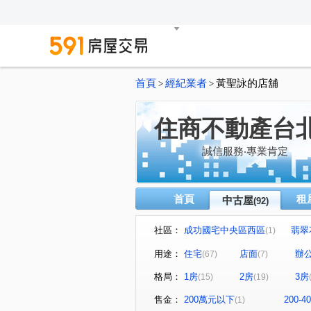
首頁
經紀業者
黃聖詠的店舖
>
>
住商不動產台
誠信服務‧專業肯定
首頁
租
中古屋
(92)
社區：
成功國宅中央區西區
翡翠
(1)
梅園
台北京宴
花樣
(1)
(1)
(
用途：
住宅
店面
辦
(67)
(7)
金王通商大樓
錦州街451
(1)
格局：
1房
2房
3房
(15)
(19)
金洋大樓
七喜大廈
(1)
(1)
吉林談天樓公寓
中山自在
(2)
售金：
200萬元以下
200-
(1)