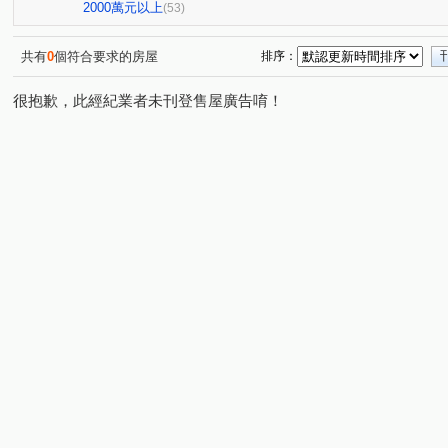
延壽街356巷2弄7號
敦化北路222巷15號
E蝶
(1)
(1)
(1)
2000萬元以上
(53)
龍躍大廈
長鴻大樓
紫羅蘭大廈
崇光新村
(2)
(1)
(1)
(1)
哈密街151號
台北大國民
豪美
萬象大樓
(1)
(1)
(1)
(1)
共有
0
個符合要求的房屋
排序：
21世紀福祿大樓
玫瑰觀光投資大廈
南京333
(1)
(1)
(1)
很抱歉，此經紀業者未刊登售屋廣告唷！
台北檳城大有座
台北時代廣場
建國大廈
金石
(1)
(1)
(1)
松林大廈
和平東路三段308巷51號
昶春
泰碁
(1)
(1)
(1)
天祥路3號
華固鼎苑
經國
國泰松江吉祥
(1)
(1)
(2)
(1)
政大威秀
帛詩華
京華大廈
三層段
四維
(1)
(1)
(1)
(1)
新生北路二段
長安東路二段
林森北路
雙連街
(3)
(2)
(4)
(
長安東路一段
峨嵋街
復興北路
溪口街
(2)
(1)
(1)
(1)
錦州街
民生東路三段
松江路
敦化南路一段
(2)
(2)
(6)
(1)
中原街
龍江路
復興南路一段
登林路
中
(1)
(1)
(1)
(1)
延壽街
敦化北路
八德路四段
新生南路一段
(1)
(1)
(2)
(1)
松隆路
思源路
環河南路一段
大觀街
民
(1)
(1)
(1)
(2)
新生北路三段
三民路
溫州街
哈密街
仁
(1)
(1)
(1)
(1)
大興路
中山北路一段
安東街
秀明路一段
(1)
(1)
(1)
(2)
新生北路一段
基隆路一段
民生街
民有東路
(1)
(1)
(1)
(1)
建國北路二段
西寧南路
和平東路三段
重慶北
(1)
(1)
(1)
天祥路
經國路
指南路三段
基隆路二段
(1)
(2)
(1)
(1)