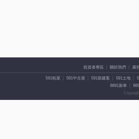
投資者專區
關於我們
廣
591租屋
591中古屋
591新建案
591土地
8891新車
88
Copyrigh