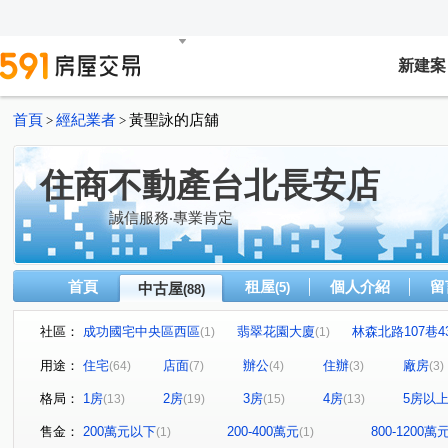
新建案
首頁
經紀業者
黃聖詠的店舖
>
>
住商不動產台北長安店
誠信服務‧專業肯定
首頁
租屋
個人介紹
留
中古屋
(5)
(88)
社區：
成功國宅中央區西區
翡翠花園大廈
林森北路107巷4
(1)
(1)
梅園
台北京宴
花樣
琥珀名廈
小富邦大
(1)
(1)
(1)
(1)
用途：
住宅
店面
辦公
住辦
廠房
(64)
(7)
(4)
(3)
(3)
金王通商大樓
錦州街451號
興安華城
松江路10
(1)
(1)
(2)
格局：
1房
2房
3房
4房
5房以
(13)
(19)
(15)
(13)
金洋大樓
七喜大廈
榮華園
三普安和大樓
(1)
(1)
(1)
(1)
吉林談天樓公寓
中山自在
松江路100巷15號
(2)
(4)
(1)
售金：
200萬元以下
200-400萬元
800-1200萬
(1)
(1)