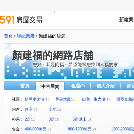
新建案
首頁
經紀業者
顏建福的店舖
>
>
顏建福的網路店舖
您好～我是阿福～希望能幫您找到幸福的家
首頁
租屋
個人介紹
留
中古屋
(0)
(8)
社區：
棋琴水之湖
尊皇大廈
山宅一生大樓
棋琴文鼎
(1)
(1)
(1)
澄湖路
文山路
民族一路
仁雅街
中興路
(1)
(1)
(1)
(1)
(
用途：
住宅
土地
(7)
(1)
格局：
2房
3房
5房以上
(1)
(3)
(3)
售金：
400-800萬元
800-1200萬元
1200-2000
(2)
(2)