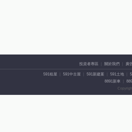
投資者專區
關於我們
廣
591租屋
591中古屋
591新建案
591土地
8891新車
88
Copyrigh