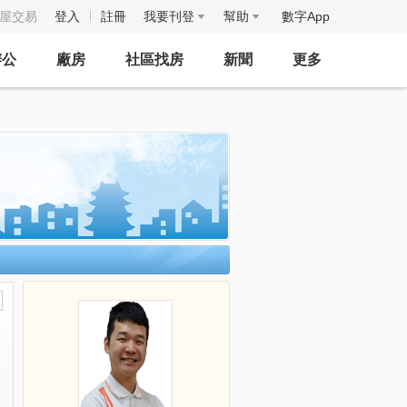
房屋交易
登入
註冊
我要刊登
幫助
數字App
辦公
廠房
社區找房
新聞
更多