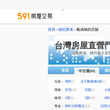
首頁
經紀業者
戴成翰的店舖
>
>
台灣房屋直營
深耕再地、桃竹最大直
首頁
租
中古屋
(45)
社區：
禮昂
太子鳳凰城A座
(1)
(1)
幸福樂章大樓
新傳麒
(1)
(1)
用途：
住宅
店面
土
(39)
(1)
太子國際村
北帝國皇家宮
(1)
格局：
2房
3房
4房
(6)
(20)
崇義七賢
鉑水漾
振
(1)
(1)
閱讀翡冷翠五期
太子假期
(1)
售金：
800-1200萬元
1200
(13)