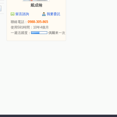
戴成翰
留言諮詢
我要委託
聯絡電話：
0988-305-865
使用591時間：10年4個月
一週活躍度：
偶爾來一次