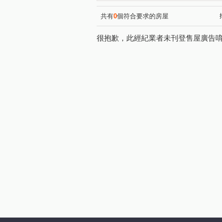
榮民南路
上嶺段
光
(1)
(1)
大湖路二段
永福路
(1)
(1)
共有
0
個符合要求的房屋
龍安路
金海街
龍平
(1)
(1)
很抱歉，此經紀業者未刊登售屋廣告
龍德路
榮和六街
龍
(1)
(1)
金山三街
延平路二段
(1)
(1)
中山東路四段
平東路
(1)
(1)
仁和路二段
吉利六街
(1)
(1)
中山南路
吉林二路
(1)
(1)