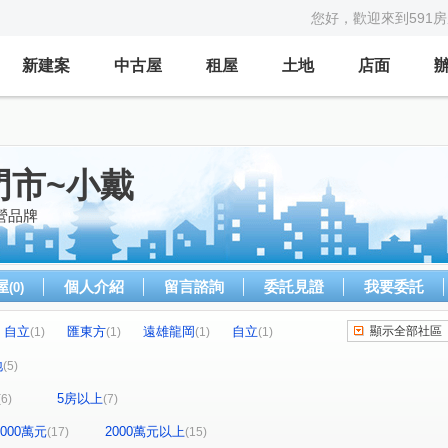
您好，歡迎來到591
新建案
中古屋
租屋
土地
店面
門市~小戴
營品牌
屋
個人介紹
留言諮詢
委託見證
我要委託
(0)
自立
匯東方
遠雄龍岡
自立
顯示全部社區
(1)
(1)
(1)
(1)
龍騰御璽
合遠家和雅苑
合遠大學城
(1)
(1)
(1)
地
(5)
廷
新都廷
光明無限
東興學園
(1)
(1)
(1)
(1)
5房以上
(6)
(7)
翔富御
國鐵名園
真綻
柏宣VIVA
(1)
(1)
(1)
(1)
皇翔G1
昱郡美學
華登御墅
(1)
(1)
(1)
(1)
-2000萬元
2000萬元以上
(17)
(15)