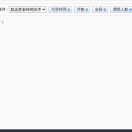
明段
合浦街
龍東路
金鋒四街
(1)
(1)
(2)
(2)
龍陵路
中正三路
自立五街
榮安八街
(1)
(1)
(1)
(1)
刊登時間
坪數
金額
瀏覽人數
排序：
路
介壽路二段
貿西路
南東路
(1)
(1)
(1)
(1)
唷！
慈路
龍岡路二段
南園二路
光輝街
(1)
(1)
(1)
(1)
興仁路二段
華美三路
中豐路南勢二段
(1)
(1)
(1)
莊敬路
三興路東勢段
福星七街
(1)
(1)
(1)
豐德二路
長興路
員林路二段
(1)
(1)
(1)
光明路一段
(1)