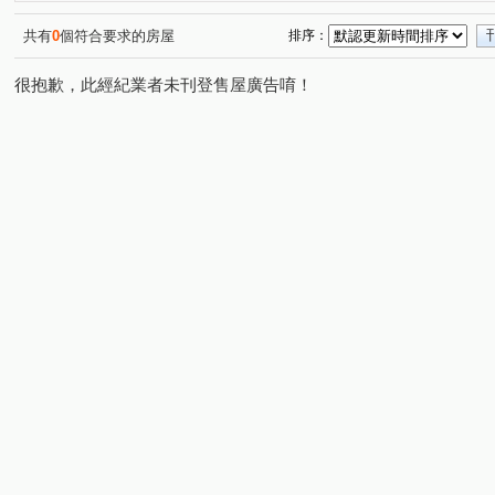
榮民南路
上嶺段
光明段
合浦街
龍東路
(1)
(1)
(1)
(1)
(
大湖路二段
永福路
龍陵路
中正三路
自
(1)
(1)
(1)
(1)
共有
0
個符合要求的房屋
排序：
龍安路
金海街
龍平路
介壽路二段
貿西
(1)
(1)
(1)
(1)
很抱歉，此經紀業者未刊登售屋廣告唷！
龍德路
榮和六街
龍慈路
龍岡路二段
南
(1)
(1)
(1)
(1)
金山三街
延平路二段
興仁路二段
華美三路
(1)
(1)
(1)
(1)
中山東路四段
平東路
莊敬路
三興路東勢段
(1)
(1)
(1)
(1)
仁和路二段
吉利六街
豐德二路
長興路
(1)
(1)
(1)
(1)
中山南路
吉林二路
(1)
(1)