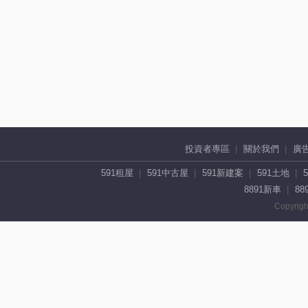
投資者專區
關於我們
廣
591租屋
591中古屋
591新建案
591土地
8891新車
88
Copyrigh