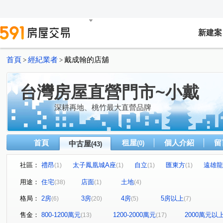
新建案
首頁
經紀業者
戴成翰的店舖
>
>
台灣房屋直營門市~小戴
深耕再地、桃竹最大直營品牌
首頁
租屋
個人介紹
留
中古屋
(0)
(43)
社區：
禮昂
太子鳳凰城A座
自立
匯東方
遠雄龍
(1)
(1)
(1)
(1)
幸福樂章大樓
新傳麒
龍騰御璽
合遠家和雅苑
(1)
(1)
(1)
(
用途：
住宅
店面
土地
(38)
(1)
(4)
太子國際村
北帝國皇家宮廷
新都廷
光明無限
(1)
(1)
(1)
(
格局：
2房
3房
4房
5房以上
(6)
(20)
(5)
(7)
崇義七賢
鉑水漾
振翔富御
國鐵名園
真
(1)
(1)
(1)
(1)
閱讀翡冷翠五期
太子假期
皇翔G1
昱郡美學
(1)
(1)
(1)
(1)
售金：
800-1200萬元
1200-2000萬元
2000萬元以
(13)
(17)